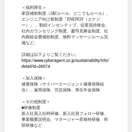
＜福利厚生＞
家賃補助制度（2駅ルール、どこでもルール）、
エンジニア向け新制度「ENERGY（エナジ
ー）」 、勤続インセンティブ、従業員持株会、
社内カウンセリング制度、慶弔見舞金制度、社
内親睦会費補助制度、無料マッサージルーム完
備など。
詳細は以下よりご覧ください。
https://www.cyberagent.co.jp/sustainability/info/
detail/id=26074
＜加入保険＞
健康保険（サイバーエージェント健康保険組
合）、雇用保険、労災保険、厚生年金保険
＜その他制度＞
■研修制度
新入社員入社時研修、新入社員フォロー研修、
事業概要説明会、マネージャー昇格時研修、幹
部研修など