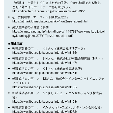
『転職は、自分らしく生きるための手段。心から納得できる道を、
ともに見つけるパートナーであり続けたい』
https://directscout.recruit.co.jp/contents/article/28895/
@ITに掲載中『エージェント徹底活用法』
https://atmarkit.itmedia.co.jp/ait/kw/how2use_agent.html
経済産業省の研究会に参加
https://warp.da.ndl.go.jp/info:ndljp/pid/11457937/www.meti.go.jp/poli
cy/it_policy/jinzai/27FY/ITjinzai_report_1.pdf
＃関連記事
転職成功者の声 ／ K.Eさん（株式会社NTTデータ）
https://www.liber.co.jp/success-interview/int135/
転職成功者の声 ／ S.Nさん（株式会社野村総合研究所（NRI））
https://www.liber.co.jp/success-interview/int147/
転職成功者の声 ／ K.Sさん（株式会社電通総研）
https://www.liber.co.jp/success-interview/int054/
転職成功者の声 ／ T.Sさん（株式会社インターネットイニシアテ
ィブ（IIJ））
https://www.liber.co.jp/success-interview/int085/
転職成功者の声 ／ A.Aさん（アビームコンサルティング株式会
社）
https://www.liber.co.jp/success-interview/int103/
転職成功者の声 ／ M.Mさん（PwCコンサルティング合同会社）
https://www.liber.co.jp/success-interview/int072/