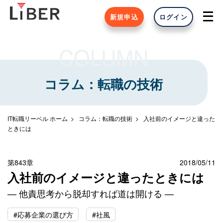
新規申込
ログイン
COLUMN
コラム：転職の技術
IT転職リーベル ホーム
コラム：転職の技術
入社前のイメージと違った
ときには
第843章
2018/05/11
入社前のイメージと違ったときには
— 他責思考から脱却すれば道は開ける —
#応募企業の選び方
#社風