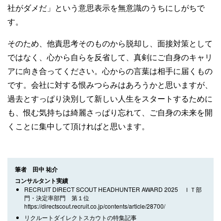
社がダメだ」という意思表示を無意識のうちにしがちで
す。
そのため、他責思考そのものから脱却し、面接対策として
ではなく、心から自らを反省して、真剣にご自身のキャリ
アに向き合ってください。心からの言葉は相手に届くもの
です。会社に対する恨みつらみはあろうかと思いますが、
過去とすっぱり決別して新しい人生をスタートするために
も、恨む気持ちは綺麗さっぱり忘れて、ご自身の未来を開
くことに集中して頂ければと思います。
筆者 田中 祐介
コンサルタント実績
RECRUIT DIRECT SCOUT HEADHUNTER AWARD 2025 ＩＴ部
門・決定率部門 第１位
https://directscout.recruit.co.jp/contents/article/28700/
リクルートダイレクトスカウトの特集記事