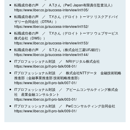
転職成功者の声 ／ A.Tさん（PwC Japan有限責任監査法人）
https://www.liber.co.jp/success-interview/int105/
転職成功者の声 ／ T.Yさん（デロイト トーマツ リスクアドバイ
ザリー合同会社（DTRA））
https://www.liber.co.jp/success-interview/int152/
転職成功者の声 ／ T.Yさん（デロイト トーマツ ウェブサービス
株式会社（DWS））
https://www.liber.co.jp/success-interview/int153/
転職成功者の声 ／ S.Tさん（株式会社三菱UFJ銀行）
https://www.liber.co.jp/success-interview/int144/
ITプロフェッショナル対談 ／ NRIデジタル株式会社
https://www.liber.co.jp/it-pro-talk/008-01/
ITプロフェッショナル対談 ／ 株式会社NTTデータ 金融技術戦略
推進部（金融事業推進部 技術戦略推進部）
https://www.liber.co.jp/it-pro-talk/007-01/
ITプロフェッショナル対談 ／ アビームコンサルティング株式会
社 産業金融コンサルタント
https://www.liber.co.jp/it-pro-talk/003-01/
ITプロフェッショナル対談 ／ PwCコンサルティング合同会社
https://www.liber.co.jp/it-pro-talk/009-01/