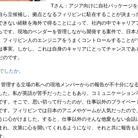
Tさん：
アジア向けに自社パッケージを
自ら立候補し、拠点となるフィリピンに駐在することが決まっ
できない経験を海外で得ることによって、社内の中でキャリア
らです。現地のベンダーを管理しながら開発する案件で、日本
、フィリピン人のエンジニアをうまくコントロールすることが
は事実。しかし、これは自身のキャリアにとってチャンスであ
だのです。
うでしたか。
、管理する立場の私への現地メンバーからの報告が不十分にな
した。私が英語が苦手だったこともあり、コミュニケーション
です。そこで、思い切って行ったのが、仕事以外のプライベー
です。フィリピンでは日本のアニメやゲームが人気だったので
うに心がけました。すると、仕事以外のそんな他愛もない会話
まれ、次第に心を開いてくれるようになり、それと共に報告も
す。