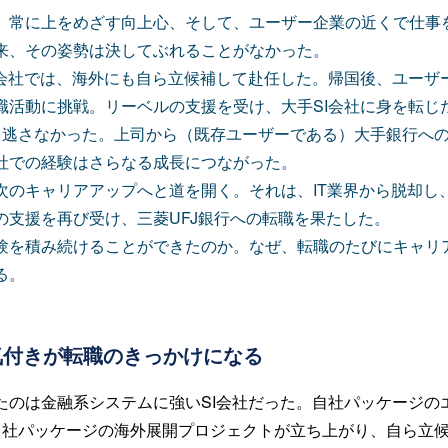
、常に上をめざす向上心、そして、ユーザー企業の近くで仕事
来、その姿勢は決してぶれることがなかった。
I会社では、海外にも自ら立候補して赴任した。帰国後、ユーザ
職活動に挑戦。リーベルの支援を受け、大手SI会社に身を転じ
を逃さなかった。上司から（既存ユーザーである）大手銀行へ
社での経験はさらなる成長につながった。
次のキャリアアップへと道を開く。それは、IT業界から脱却し
の支援を再び受け、三菱UFJ銀行への転職を果たした。
験を積み続けることができたのか。なぜ、転職のたびにキャリ
る。
気付きが転職のきっかけになる
たのは金融系システムに強いSI会社だった。自社パッケージの
自社パッケージの海外展開プロジェクトが立ち上がり、自ら立