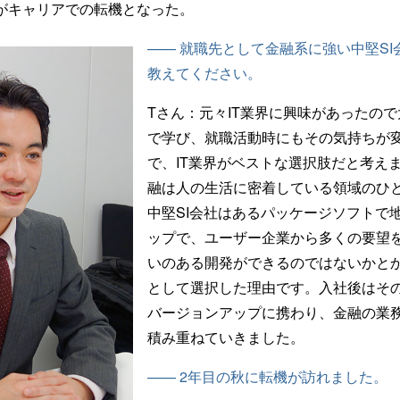
がキャリアでの転機となった。
—— 就職先として金融系に強い中堅S
教えてください。
Tさん：
元々IT業界に興味があったの
で学び、就職活動時にもその気持ちが
で、IT業界がベストな選択肢だと考え
融は人の生活に密着している領域のひ
中堅SI会社はあるパッケージソフトで
ップで、ユーザー企業から多くの要望
いのある開発ができるのではないかと
として選択した理由です。入社後はそ
バージョンアップに携わり、金融の業務
積み重ねていきました。
—— 2年目の秋に転機が訪れました。