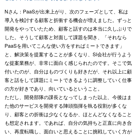
Nさん：
PaaSが出来上がり、次のフェーズとして、私は
導入を検討する顧客と折衝する機会が増えました。ずっと
開発をやっていたため、顧客と話すのは本当に久しぶりで
した。そうして顧客と対面して課題を聞き、「それなら
PaaSを用いてこんな使い方をすればミートできます」
と、解決策を提案することが多くなり、SI会社が行うよう
な提案業務が、非常に面白く感じられたのです。そこで気
付いたのが、自分はものづくりも好きだが、それ以上に顧
客と話をして課題にミートできるように調整していく仕事
の方が好きであり、向いているということ。
ただし、開発部隊の課長となってしまった以上、今後はま
た他のサービスを開発する陣頭指揮を執る役割が多くな
り、顧客との折衝は少なくなるか、ほとんどなくなること
も想定されます。であれば、自分の気持ちと正直に向き合
い、再度転職し、面白いと思えることに挑戦していく方が