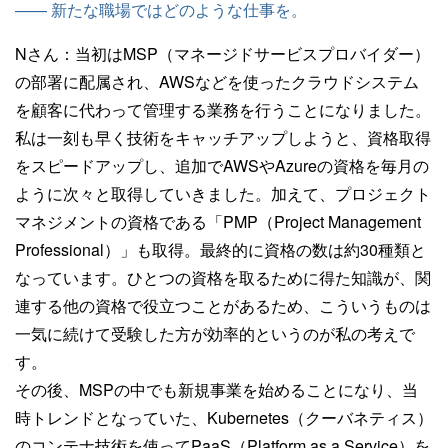
—— 新たな職場ではどのような仕事を。
Nさん：
当初はMSP（マネージドサービスプロバイダー）
の部署に配属され、AWSなどを使ったクラウドシステム
を顧客に代わって管理する業務を行うことになりました。
私は一刻も早く技術をキャッチアップしようと、資格取得
をスピードアップし、追加でAWSやAzureの資格を毎月の
ように次々と取得していきました。加えて、プロジェクト
マネジメントの資格である「PMP（Project Management
Professional）」も取得。最終的に資格の数は約30種類と
なっています。ひとつの資格を取るために得た知識が、関
連する他の資格で役立つことがあるため、こういうものは
一気に続けて受験した方が効率的というのが私の考えで
す。
その後、MSPの中でも新規事業を始めることになり、当
時トレンドとなっていた、Kubernetes（クーバネティス）
のコンテナ技術を使ってPaaS（Platform as a Service）を