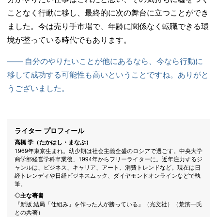
ことなく行動に移し、最終的に次の舞台に立つことができ
ました。今は売り手市場で、年齢に関係なく転職できる環
境が整っている時代でもあります。
—— 自分のやりたいことが他にあるなら、今なら行動に
移して成功する可能性も高いということですね。ありがと
うございました。
ライター プロフィール
高橋 学（たかはし・まなぶ）
1969年東京生まれ。幼少期は社会主義全盛のロシアで過ごす。中央大学
商学部経営学科卒業後、1994年からフリーライターに。近年注力するジ
ャンルは、ビジネス、キャリア、アート、消費トレンドなど。現在は日
経トレンディや日経ビジネスムック、ダイヤモンドオンラインなどで執
筆。
◇主な著書
『新版 結局「仕組み」を作った人が勝っている』（光文社）（荒濱一氏
との共著）