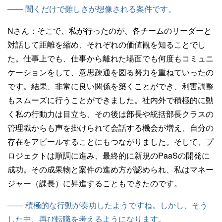
—— 聞くだけで難しさが想像される案件です。
Nさん：
そこで、私が行ったのが、各チームのリーダーと
対話して距離を縮め、それぞれの価値観を知ることでし
た。仕事上でも、仕事から離れた場面でも何度もコミュニ
ケーションをして、意思疎通を図る努力を重ねていったの
です。結果、非常に良い関係を築くことができ、利害調整
もスムーズに行うことができました。社内外で積極的に動
く私の行動力は目立ち、その後は部長や統括部長クラスの
管理職からも声を掛けられて会話する機会が増え、自分の
存在をアピールすることにもつながりました。そして、プ
ロジェクトは順調に進み、最終的に新規のPaaSの開発に
成功。その成果物と案件の進め方が認められ、私はマネー
ジャー（課長）に昇進することもできたのです。
—— 積極的な行動が奏功したようですね。しかし、そう
した中、再び転職を考えるようになります。