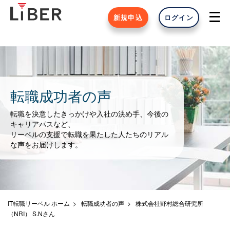
新規申込
ログイン
転職成功者の声
転職を決意したきっかけや入社の決め手、今後の
キャリアパスなど、
リーベルの支援で転職を果たした人たちのリアル
な声をお届けします。
IT転職リーベル ホーム
転職成功者の声
株式会社野村総合研究所
（NRI） S.Nさん