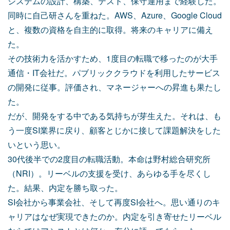
システムの設計、構築、テスト、保守運用まで経験した。
同時に自己研さんを重ねた。AWS、Azure、Google Cloud
と、複数の資格を自主的に取得。将来のキャリアに備え
た。
その技術力を活かすため、1度目の転職で移ったのが大手
通信・IT会社だ。パブリッククラウドを利用したサービス
の開発に従事。評価され、マネージャーへの昇進も果たし
た。
だが、開発をする中である気持ちが芽生えた。それは、も
う一度SI業界に戻り、顧客とじかに接して課題解決をした
いという思い。
30代後半での2度目の転職活動。本命は野村総合研究所
（NRI）。リーベルの支援を受け、あらゆる手を尽くし
た。結果、内定を勝ち取った。
SI会社から事業会社、そして再度SI会社へ。思い通りのキ
ャリアはなぜ実現できたのか。内定を引き寄せたリーベル