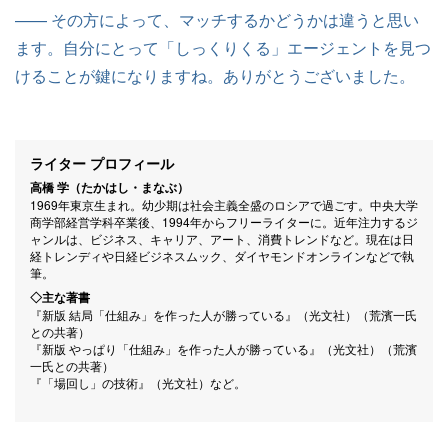
—— その方によって、マッチするかどうかは違うと思い
ます。自分にとって「しっくりくる」エージェントを見つ
けることが鍵になりますね。ありがとうございました。
ライター プロフィール
高橋 学（たかはし・まなぶ）
1969年東京生まれ。幼少期は社会主義全盛のロシアで過ごす。中央大学
商学部経営学科卒業後、1994年からフリーライターに。近年注力するジ
ャンルは、ビジネス、キャリア、アート、消費トレンドなど。現在は日
経トレンディや日経ビジネスムック、ダイヤモンドオンラインなどで執
筆。
◇主な著書
『新版 結局「仕組み」を作った人が勝っている』（光文社）（荒濱一氏
との共著）
『新版 やっぱり「仕組み」を作った人が勝っている』（光文社）（荒濱
一氏との共著）
『「場回し」の技術』（光文社）など。