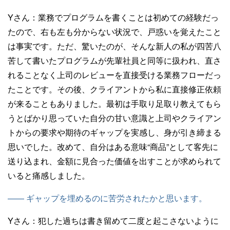
Yさん：
業務でプログラムを書くことは初めての経験だっ
たので、右も左も分からない状況で、戸惑いを覚えたこと
は事実です。ただ、驚いたのが、そんな新人の私が四苦八
苦して書いたプログラムが先輩社員と同等に扱われ、直さ
れることなく上司のレビューを直接受ける業務フローだっ
たことです。その後、クライアントから私に直接修正依頼
が来ることもありました。最初は手取り足取り教えてもら
うとばかり思っていた自分の甘い意識と上司やクライアン
トからの要求や期待のギャップを実感し、身が引き締まる
思いでした。改めて、自分はある意味“商品”として客先に
送り込まれ、金額に見合った価値を出すことが求められて
いると痛感しました。
—— ギャップを埋めるのに苦労されたかと思います。
Yさん：
犯した過ちは書き留めて二度と起こさないように