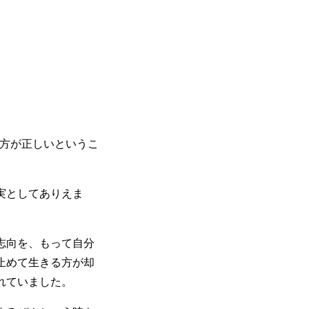
。
の方が正しいというこ
実としてありえま
志向を、もって自分
止めて生きる方が却
れていました。