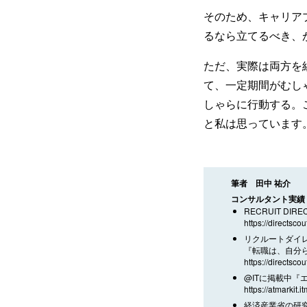
そのため、キャリア
るなら立てるべき、
ただ、実際は両方を
て、一定期間がむし
しゃらに行動する。
と私は思っています
筆者 田中 祐介
コンサルタント実績
RECRUIT DI
https://directscou
リクルートダイ
『転職は、自分
https://directscou
@ITに掲載中『
https://atmarkit.
経済産業省の研