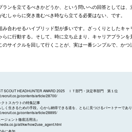
プランを立てるべきかどうか、という問いへの回答としては、
がむしゃらに突き進むべき時なら立てる必要はない、です。
組み合わせるハイブリッド型が多いです。ざっくりとしたキャ
ゃらに行動する。そして、時に立ち止まり、キャリアプランを
このサイクルを回して行くことが、実は一番シンプルで、かつ
。
RECT SCOUT HEADHUNTER AWARD 2025 ＩＴ部門・決定率部門 第１位
t.recruit.co.jp/contents/article/28700/
レクトスカウトの特集記事
らしく生きるための手段。心から納得できる道を、ともに見つけるパートナーであり
t.recruit.co.jp/contents/article/28895/
エージェント徹底活用法』
itmedia.co.jp/ait/kw/how2use_agent.html
究会に参加