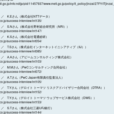
dl.go.jp/info:ndljp/pid/11457937/www.meti.go.jp/policy/it_policy/jinzai/27FY/ITjinzai
／ K.Eさん（株式会社NTTデータ）
.co.jp/success-interview/int135/
／ S.Nさん（株式会社野村総合研究所（NRI））
.co.jp/success-interview/int147/
／ K.Sさん（株式会社電通総研）
.co.jp/success-interview/int054/
／ T.Sさん（株式会社インターネットイニシアティブ（IIJ））
.co.jp/success-interview/int085/
／ A.Aさん（アビームコンサルティング株式会社）
.co.jp/success-interview/int103/
／ M.Mさん（PwCコンサルティング合同会社）
.co.jp/success-interview/int072/
 A.Tさん（PwC Japan有限責任監査法人）
.co.jp/success-interview/int105/
／ T.Yさん（デロイト トーマツ リスクアドバイザリー合同会社（DTRA））
.co.jp/success-interview/int152/
／ T.Yさん（デロイト トーマツ ウェブサービス株式会社（DWS））
.co.jp/success-interview/int153/
／ S.Tさん（株式会社三菱UFJ銀行）
.co.jp/success-interview/int144/