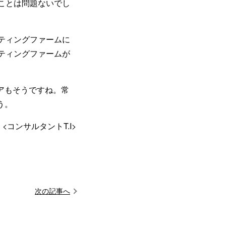
ことは問題ないでし
ティングファームに
ティングファームが
アもそうですね。常
う。
<コンサルタントT.I>
次の記事へ