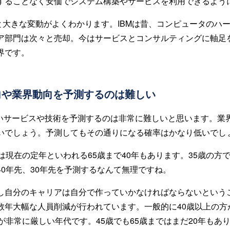
することなく安価でシステム構築やサービスを利用できるよう
ると大きな変動がよくわかります。IBMは昔、コンピュータのハ
ア部門は次々と売却。今はサービスとコンサルティングに軸足
界です。
向や業界動向を予測するのは難しい
しいサービスや技術を予測するのは非常に難しいと思います。業界
いでしょう。予測してもその通りになる確率はかなり低いでし
は現在の定年といわれる65歳まで40年もあります。35歳の方で
40年先、30年先を予測するなんて無理ですね。
し自分のキャリアは自分で作っていかなければならないという
数年大幅な人員削減が行われています。一般的に40歳以上の方
が非常に厳しい年代です。45歳でも65歳まではまだ20年もあ