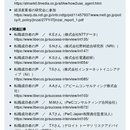
https://atmarkit.itmedia.co.jp/ait/kw/how2use_agent.html
経済産業省の研究会に参加
https://warp.da.ndl.go.jp/info:ndljp/pid/11457937/www.meti.go.jp/poli
cy/it_policy/jinzai/27FY/ITjinzai_report_1.pdf
＃関連記事
転職成功者の声 ／ K.Eさん（株式会社NTTデータ）
https://www.liber.co.jp/success-interview/int135/
転職成功者の声 ／ S.Nさん（株式会社野村総合研究所（NRI））
https://www.liber.co.jp/success-interview/int147/
転職成功者の声 ／ K.Sさん（株式会社電通総研）
https://www.liber.co.jp/success-interview/int054/
転職成功者の声 ／ T.Sさん（株式会社インターネットイニシアテ
ィブ（IIJ））
https://www.liber.co.jp/success-interview/int085/
転職成功者の声 ／ A.Aさん（アビームコンサルティング株式会
社）
https://www.liber.co.jp/success-interview/int103/
転職成功者の声 ／ M.Mさん（PwCコンサルティング合同会社）
https://www.liber.co.jp/success-interview/int072/
転職成功者の声 ／ A.Tさん（PwC Japan有限責任監査法人）
https://www.liber.co.jp/success-interview/int105/
転職成功者の声 ／ T.Yさん（デロイト トーマツ リスクアドバイ