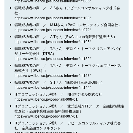
https://www.liber.co.jp/success-interview/int085/
転職成功者の声 ／ A.Aさん（アビームコンサルティング株式会
社）
https://www.liber.co.jp/success-interview/int103/
転職成功者の声 ／ M.Mさん（PwCコンサルティング合同会社）
https://www.liber.co.jp/success-interview/int072/
転職成功者の声 ／ A.Tさん（PwC Japan有限責任監査法人）
https://www.liber.co.jp/success-interview/int105/
転職成功者の声 ／ T.Yさん（デロイト トーマツ リスクアドバイ
ザリー合同会社（DTRA））
https://www.liber.co.jp/success-interview/int152/
転職成功者の声 ／ T.Yさん（デロイト トーマツ ウェブサービス
株式会社（DWS））
https://www.liber.co.jp/success-interview/int153/
転職成功者の声 ／ S.Tさん（株式会社三菱UFJ銀行）
https://www.liber.co.jp/success-interview/int144/
ITプロフェッショナル対談 ／ NRIデジタル株式会社
https://www.liber.co.jp/it-pro-talk/008-01/
ITプロフェッショナル対談 ／ 株式会社NTTデータ 金融技術戦略
推進部（金融事業推進部 技術戦略推進部）
https://www.liber.co.jp/it-pro-talk/007-01/
ITプロフェッショナル対談 ／ アビームコンサルティング株式会
社 産業金融コンサルタント
https://www.liber.co.jp/it-pro-talk/003-01/