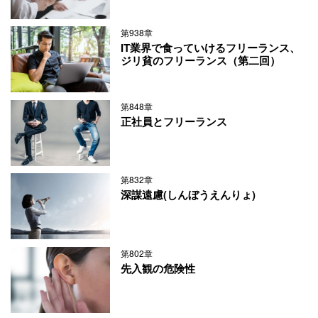
第938章
IT業界で食っていけるフリーランス、
ジリ貧のフリーランス（第二回）
第848章
正社員とフリーランス
第832章
深謀遠慮(しんぼうえんりょ)
第802章
先入観の危険性