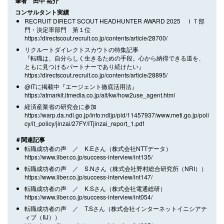
筆者 田中 祐介
コンサルタント実績
RECRUIT DIRECT SCOUT HEADHUNTER AWARD 2025 ＩＴ部
門・決定率部門 第１位
https://directscout.recruit.co.jp/contents/article/28700/
リクルートダイレクトスカウトの特集記事
『転職は、自分らしく生きるための手段。心から納得できる道を、
ともに見つけるパートナーであり続けたい』
https://directscout.recruit.co.jp/contents/article/28895/
@ITに掲載中『エージェント徹底活用法』
https://atmarkit.itmedia.co.jp/ait/kw/how2use_agent.html
経済産業省の研究会に参加
https://warp.da.ndl.go.jp/info:ndljp/pid/11457937/www.meti.go.jp/poli
cy/it_policy/jinzai/27FY/ITjinzai_report_1.pdf
＃関連記事
転職成功者の声 ／ K.Eさん（株式会社NTTデータ）
https://www.liber.co.jp/success-interview/int135/
転職成功者の声 ／ S.Nさん（株式会社野村総合研究所（NRI））
https://www.liber.co.jp/success-interview/int147/
転職成功者の声 ／ K.Sさん（株式会社電通総研）
https://www.liber.co.jp/success-interview/int054/
転職成功者の声 ／ T.Sさん（株式会社インターネットイニシアテ
ィブ（IIJ））