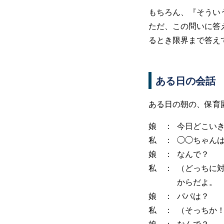
もちろん、『そうい
ただ、この問いに答
るとき限界まで答え
ある日の会話
ある日の朝の、保育
娘 ：
今日どこい
私 ：
◯◯ちゃん
娘 ：
なんで？
私 ：
（どっちに
からだよ。
娘 ：
パパは？
私 ：
（そっちか
娘 ：
なんで？