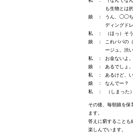
も生物とは
娘 ：
うん、◯◯
ディングド
私 ：
（ほっ）そ
娘 ：
これパパの
ージュ。渋
私 ：
お金ないよ
娘 ：
あるでしょ
私 ：
あるけど、
娘 ：
なんでー？
私 ：
（しまった
その後、毎朝娘を保
ます。
答えに窮することも
楽しんでいます。