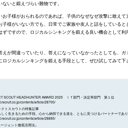
いないと鍛えづらい難物です。
いお子様がおられるのであれば、子供のなぜなぜ攻撃に敢えて
お子様がいない方でも、日常でご家族や友人と話をしていると
はずですので、ロジカルシンキングを鍛える良い機会として利
答えが間違っていたり、答えになっていなかったとしても、ガ
にロジカルシンキングを鍛える手段として、ぜひ試してみて下
RECT SCOUT HEADHUNTER AWARD 2025 ＩＴ部門・決定率部門 第１位
t.recruit.co.jp/contents/article/28700/
レクトスカウトの特集記事
らしく生きるための手段。心から納得できる道を、ともに見つけるパートナーであり
t.recruit.co.jp/contents/article/28895/
エージェント徹底活用法』