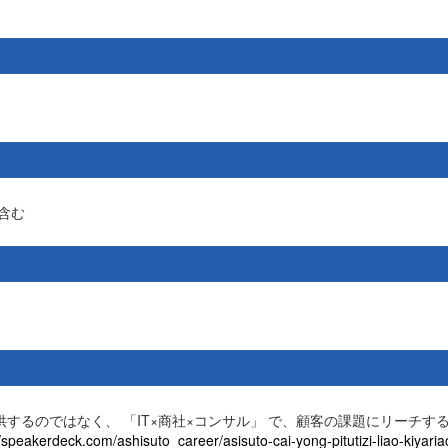
社含む
するのではなく、 「IT×商社×コンサル」 で、顧客の課題にリーチす
//speakerdeck.com/ashisuto_career/asisuto-cai-yong-pitutizi-liao-kiyari