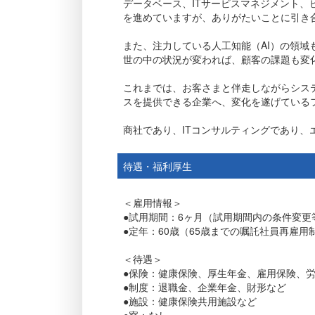
データベース、ITサービスマネジメント
を進めていますが、ありがたいことに引き
また、注力している人工知能（AI）の領
世の中の状況が変われば、顧客の課題も変
これまでは、お客さまと伴走しながらシス
スを提供できる企業へ、変化を遂げている
商社であり、ITコンサルティングであり
待遇・福利厚生
＜雇用情報＞
●試用期間：6ヶ月（試用期間内の条件変更
●定年：60歳（65歳までの嘱託社員再雇用
＜待遇＞
●保険：健康保険、厚生年金、雇用保険、
●制度：退職金、企業年金、財形など
●施設：健康保険共用施設など