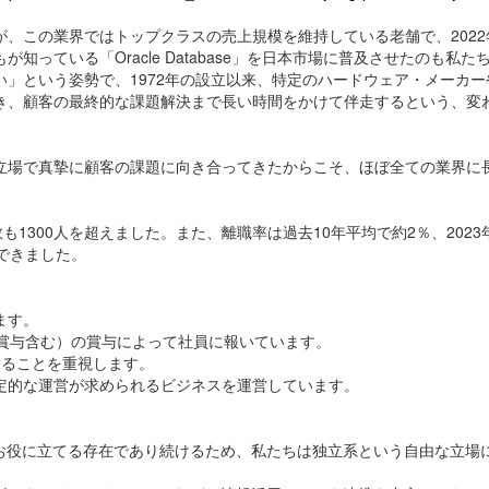
、この業界ではトップクラスの売上規模を維持している老舗で、2022
っている「Oracle Database」を日本市場に普及させたのも私た
い」という姿勢で、1972年の設立以来、特定のハードウェア・メーカ
き、顧客の最終的な課題解決まで長い時間をかけて伴走するという、変
立場で真摯に顧客の課題に向き合ってきたからこそ、ほぼ全ての業界に
も1300人を超えました。また、離職率は過去10年平均で約2％、202
できました。
ます。
算賞与含む）の賞与によって社員に報いています。
することを重視します。
定的な運営が求められるビジネスを運営しています。
のお役に立てる存在であり続けるため、私たちは独立系という自由な立場