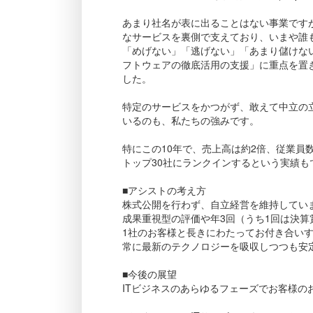
あまり社名が表に出ることはない事業ですが
なサービスを裏側で支えており、いまや誰もが知
「めげない」「逃げない」「あまり儲けな
フトウェアの徹底活用の支援」に重点を置
した。
特定のサービスをかつがず、敢えて中立の
いるのも、私たちの強みです。
特にこの10年で、売上高は約2倍、従業員数
トップ30社にランクインするという実績も
■アシストの考え方
株式公開を行わず、自立経営を維持してい
成果重視型の評価や年3回（うち1回は決
1社のお客様と長きにわたってお付き合い
常に最新のテクノロジーを吸収しつつも安
■今後の展望
ITビジネスのあらゆるフェーズでお客様