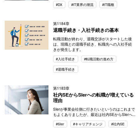
#DX
#IT業界の潮流
#IT職種
第1184章
退職手続き・入社手続きの基本
転職活動が終わり、退職交渉がスタートした後
は、現職との退職手続き、転職先への入社手続
きが発生します。
#入社手続き
#転職活動の進め方
#退職手続き
第1183章
社内SEからSIerへの転職が増えている
理由
SIerが事業会社側に行きたいというのはこれまで
もよくありましたが、最近は社内SEからSIerへ...
#SIer
#キャリアチェンジ
#社内SE