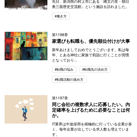
先日、新潟県の村上市にある「縄文の里・朝日
奥三面歴史交流館」という施設を訪れました。
#働き方
第1198章
家選びも転職も、優先順位付けが大事
新年あけましておめでとうございます。私は毎
年、とある神社に家族で初詣に行くことが習慣
となっており...
#転職の悩み
#転職先の決め方
#転職活動の進め方
第1197章
同じ会社の複数求人に応募したい。内
定確率を上げるために必要なことは何
か。
IT業界は中途採用を積極的に行っている企業が多
く、毎年企業が出している求人数も増えていま
す。