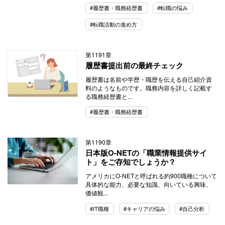
#履歴書・職務経歴書
#転職の悩み
#転職活動の進め方
第1191章
履歴書提出前の最終チェック
履歴書は名前や学歴・職歴を伝える自己紹介資
料のようなものです。職務内容を詳しく記載す
る職務経歴書と...
#履歴書・職務経歴書
第1190章
日本版O-NETの「職業情報提供サイ
ト」をご存知でしょうか？
アメリカにO-NETと呼ばれる約900職種について
具体的な能力、必要な知識、向いている興味、
価値観...
#IT職種
#キャリアの悩み
#自己分析