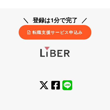
の
ペ
ー
登録は1分で完了
ジ
送
転職支援サービス申込み
り