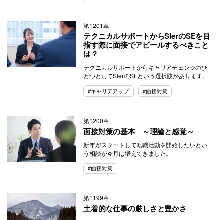
第1201章
テクニカルサポートからSIerのSEを目
指す際に面接でアピールするべきこと
は？
テクニカルサポートからキャリアチェンジのひ
とつとしてSIerのSEという選択肢があります。
#キャリアアップ
#面接対策
第1200章
面接対策の基本 ～理論と感覚～
新年がスタートして転職活動を開始したいとい
う相談が今月は増えてきました。
#面接対策
第1199章
土着的な仕事の厳しさと豊かさ