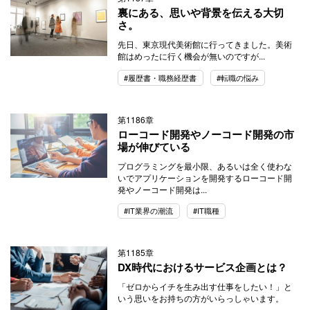
裏にある、思いや背景を伝える大切
さ。
先日、東京現代美術館に行ってきました。美術
館はめったに行く機会が無いのですが...
#履歴書・職務経歴書
#転職の悩み
第1186章
ローコード開発やノーコード開発の市
場が伸びている
プログラミングを最小限、あるいは全く使わな
いでアプリケーションを開発するローコード開
発やノーコード開発は...
#IT業界の潮流
#IT職種
第1185章
DX時代におけるサービス企画とは？
「ゼロからイチを生み出す仕事をしたい！」と
いう思いをお持ちの方がいらっしゃいます。