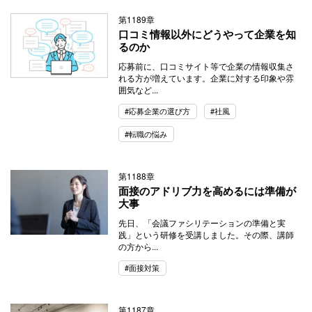
第1189章
口コミ情報以外にどうやって企業を知
るのか
応募前に、口コミサイト等で企業の情報収集さ
れる方が増えています。企業に対する印象や雰
囲気など...
#応募企業の選び方
#社風
#転職の悩み
第1188章
面接のアドリブ力を高めるには準備が
大事
先日、「会議ファシリテーションの準備と実
践」という研修を受講しました。その際、講師
の方から...
#面接対策
第1187章