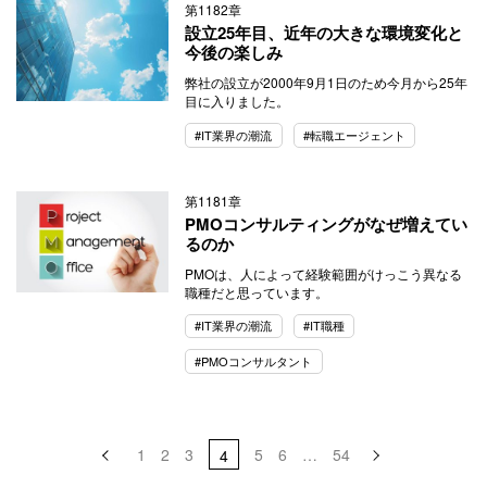
第1182章
設立25年目、近年の大きな環境変化と
今後の楽しみ
弊社の設立が2000年9月1日のため今月から25年
目に入りました。
#IT業界の潮流
#転職エージェント
第1181章
PMOコンサルティングがなぜ増えてい
るのか
PMOは、人によって経験範囲がけっこう異なる
職種だと思っています。
#IT業界の潮流
#IT職種
#PMOコンサルタント
投
1
2
3
5
6
…
54
4
稿