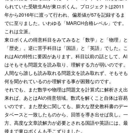
られていた受験生AIが東ロボくん。プロジェクトは2011
年から2016年に渡って行われ、偏差値が57を記録するま
でに至りました。いわゆる「MARCH合格レベル」です。
これは立派。
東ロボくんの得意科目をみてみると「数学」と「物理」と
「歴史」。逆に苦手科目は「国語」と「英語」でした。こ
れはAIの特性に要因があります。科目以前の話として、AI
はそもそも問題文を読み取り、理解する力が弱いのです。
人間なら誰しも読み取れる問題文を読み取れず、そもそも
何を聞かれているのか理解する事が困難なのです。
それでも、まだ数学や物理は問題文を計算式に解析さえ出
来れば、あとはAIの得意領域。数式を解くこと自体は容易
いのです。また歴史に関しても、膨大な歴史教科書のデー
タベースと一致したものから、回答を導き出せば良し。一
方、高度な文章読解力が必要とされる国語や英語には、最
後まで東ロボくんも手こずりました。