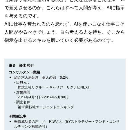
で覚えさせるのか。これらはすべて人間が考え、AIに指示
を与えるのです。
AIに仕事を奪われるのを恐れず、AIを使いこなす仕事こそ
人間がやるべきでしょう。自ら考える力を持ち、そこから
指示を出せるスキルを磨いていく必要があるのです。
筆者 鈴木 裕行
コンサルタント実績
紹介求人満足度 個人の部 第2位
出典元
株式会社リクルートキャリア リクナビNEXT
対象期間
2014年4月1日〜2014年9月30日
調査名称
第12回転職エージェントランキング
＃関連記事
転職成功者の声 ／ R.Wさん（EYストラテジー・アンド・コンサ
ルティング株式会社）