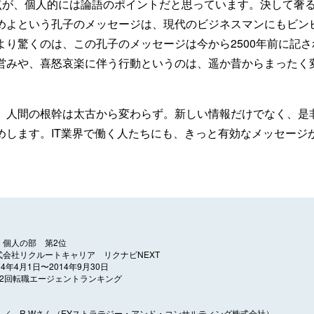
う点が、個人的には論語のポイントだと思っています。決して奢
めよという孔子のメッセージは、現代のビジネスマンにもビン
より驚くのは、この孔子のメッセージは今から2500年前に記
営みや、喜怒哀楽に伴う行動というのは、遥か昔からまったく
、人間の根幹は太古から変わらず。新しい情報だけでなく、是
めします。IT業界で働く人たちにも、きっと有効なメッセージ
 個人の部 第2位
式会社リクルートキャリア リクナビNEXT
14年4月1日〜2014年9月30日
12回転職エージェントランキング
／ R.Wさん（EYストラテジー・アンド・コンサルティング株式会社）