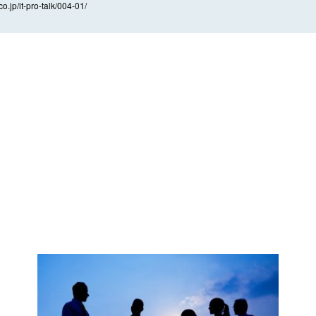
co.jp/it-pro-talk/004-01/