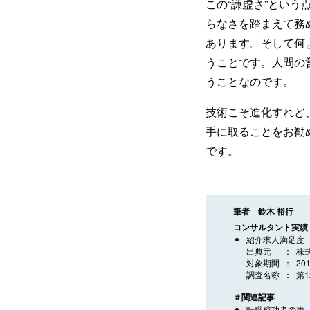
この“謙虚さ”とい
らなさを踏まえて務
あります。そして何
うことです。人間の
うことなのです。
技術こそ進化すれど
手に取ることをお勧
です。
筆者 鈴木 裕行
コンサルタント実績
紹介求人満足度
出典元
株
対象期間
20
調査名称
第
＃関連記事
転職成功者の声 