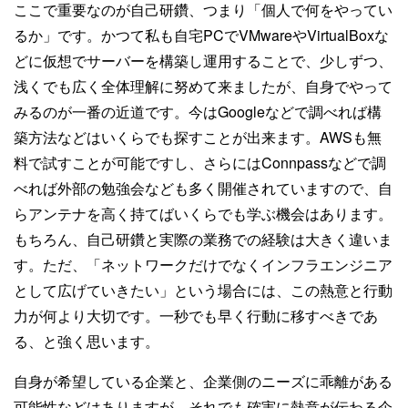
ここで重要なのが自己研鑽、つまり「個人で何をやってい
るか」です。かつて私も自宅PCでVMwareやVirtualBoxな
どに仮想でサーバーを構築し運用することで、少しずつ、
浅くでも広く全体理解に努めて来ましたが、自身でやって
みるのが一番の近道です。今はGoogleなどで調べれば構
築方法などはいくらでも探すことが出来ます。AWSも無
料で試すことが可能ですし、さらにはConnpassなどで調
べれば外部の勉強会なども多く開催されていますので、自
らアンテナを高く持てばいくらでも学ぶ機会はあります。
もちろん、自己研鑽と実際の業務での経験は大きく違いま
す。ただ、「ネットワークだけでなくインフラエンジニア
として広げていきたい」という場合には、この熱意と行動
力が何より大切です。一秒でも早く行動に移すべきであ
る、と強く思います。
自身が希望している企業と、企業側のニーズに乖離がある
可能性などはありますが、それでも確実に熱意が伝わる企