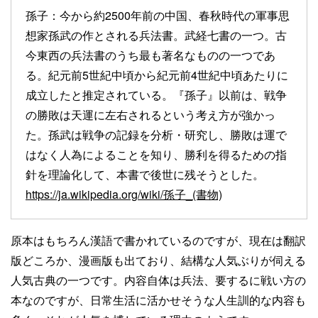
孫子：今から約2500年前の中国、春秋時代の軍事思
想家孫武の作とされる兵法書。武経七書の一つ。古
今東西の兵法書のうち最も著名なものの一つであ
る。紀元前5世紀中頃から紀元前4世紀中頃あたりに
成立したと推定されている。『孫子』以前は、戦争
の勝敗は天運に左右されるという考え方が強かっ
た。孫武は戦争の記録を分析・研究し、勝敗は運で
はなく人為によることを知り、勝利を得るための指
針を理論化して、本書で後世に残そうとした。
https://ja.wikipedia.org/wiki/孫子_(書物)
原本はもちろん漢語で書かれているのですが、現在は翻訳
版どころか、漫画版も出ており、結構な人気ぶりが伺える
人気古典の一つです。内容自体は兵法、要するに戦い方の
本なのですが、日常生活に活かせそうな人生訓的な内容も