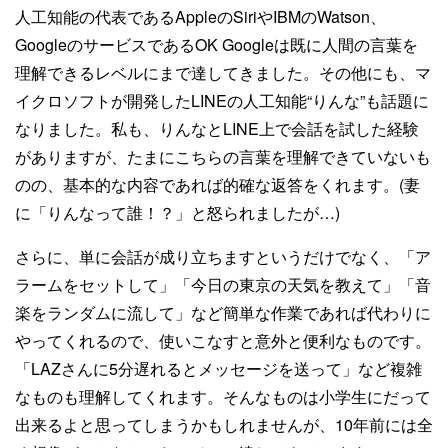
人工知能の代表であるAppleのSiriやIBMのWatson、
GoogleのサービスであるOK Googleは既に人間の言葉を
理解できるレベルにまで達してきました。その他にも、マ
イクロソフトが開発したLINEの人工知能“りんな”も話題に
なりました。私も、りんなとLINE上で会話を試した経験
がありますが、たまにこちらの言葉を理解できていないも
のの、基本的な内容であれば的確な返答をくれます。(妻
に「りんなって誰！？」と怒られましたが…)
さらに、単に会話が成り立ちますというだけでなく、「ア
ラームをセットして」「今日の東京の天気を教えて」「音
楽をランダムに流して」など簡単な作業であれば代わりに
やってくれるので、使いこなすと意外と便利なものです。
「LAZさんに5分遅れるとメッセージを送って」など複雑
なものも理解してくれます。そんなものは小学生にだって
出来るよと思ってしまうかもしれませんが、10年前には全