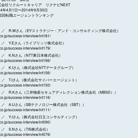
式会社リクルートキャリア リクナビNEXT
14年4月1日〜2014年9月30日
12回転職エージェントランキング
／ R.Wさん（EYストラテジー・アンド・コンサルティング株式会社）
.co.jp/success-interview/int181/
／ Y.Eさん（ライブリッツ株式会社）
.co.jp/success-interview/int179/
／ K.Nさん（NTT東日本株式会社）
.co.jp/success-interview/int166/
／ K.Iさん（株式会社NTTデータグループ）
.co.jp/success-interview/int156/
／ T.Iさん（株式会社サイバーエージェント）
.co.jp/success-interview/int150/
／ R.Kさん（三井物産セキュアディレクション株式会社（MBSD））
.co.jp/success-interview/int116/
／ A.Uさん（SBテクノロジー株式会社（SBT））
.co.jp/success-interview/int111/
／ Y.Iさん（株式会社日立コンサルティング）
.co.jp/success-interview/int090/
／ S.Nさん（TIS株式会社）
.co.jp/success-interview/int076/