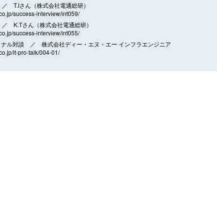
／ T.Iさん（株式会社電通総研）
.co.jp/success-interview/int059/
／ K.Tさん（株式会社電通総研）
.co.jp/success-interview/int055/
ョナル対談 ／ 株式会社ディー・エヌ・エー インフラエンジニア
co.jp/it-pro-talk/004-01/