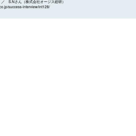
／ S.Nさん（株式会社オージス総研）
.co.jp/success-interview/int128/