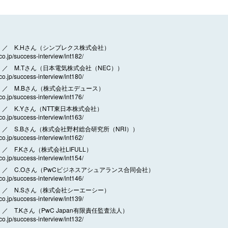
／ K.Hさん（シンプレクス株式会社）
.co.jp/success-interview/int182/
／ M.Tさん（日本電気株式会社（NEC））
.co.jp/success-interview/int180/
／ M.Bさん（株式会社エデュース）
.co.jp/success-interview/int176/
／ K.Yさん（NTT東日本株式会社）
.co.jp/success-interview/int163/
／ S.Bさん（株式会社野村総合研究所（NRI））
.co.jp/success-interview/int162/
 F.Kさん（株式会社LIFULL）
.co.jp/success-interview/int154/
／ C.Oさん（PwCビジネスアシュアランス合同会社）
.co.jp/success-interview/int146/
／ N.Sさん（株式会社シーエーシー）
.co.jp/success-interview/int139/
 T.Kさん（PwC Japan有限責任監査法人）
.co.jp/success-interview/int132/