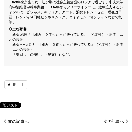
1969年東京生まれ。幼少期は社会主義全盛のロシアで過ごす。中央大学
商学部経営学科卒業後、1994年からフリーライターに。近年注力するジ
ャンルは、ビジネス、キャリア、アート、消費トレンドなど。現在は日
経トレンディや日経ビジネスムック、ダイヤモンドオンラインなどで執
筆。
◇主な著書
『新版 結局「仕組み」を作った人が勝っている』（光文社）（荒濱一氏
との共著）
『新版 やっぱり「仕組み」を作った人が勝っている』（光文社）（荒濱
一氏との共著）
『「場回し」の技術』（光文社）など。
#LIFULL
前の記事へ
次の記事へ