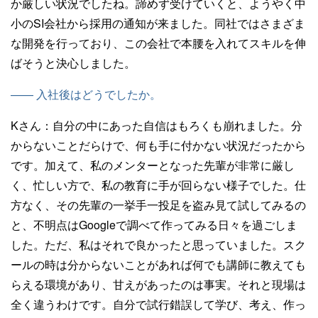
か厳しい状況でしたね。諦めず受けていくと、ようやく中
小のSI会社から採用の通知が来ました。同社ではさまざま
な開発を行っており、この会社で本腰を入れてスキルを伸
ばそうと決心しました。
—— 入社後はどうでしたか。
Kさん：
自分の中にあった自信はもろくも崩れました。分
からないことだらけで、何も手に付かない状況だったから
です。加えて、私のメンターとなった先輩が非常に厳し
く、忙しい方で、私の教育に手が回らない様子でした。仕
方なく、その先輩の一挙手一投足を盗み見て試してみるの
と、不明点はGoogleで調べて作ってみる日々を過ごしま
した。ただ、私はそれで良かったと思っていました。スク
ールの時は分からないことがあれば何でも講師に教えても
らえる環境があり、甘えがあったのは事実。それと現場は
全く違うわけです。自分で試行錯誤して学び、考え、作っ