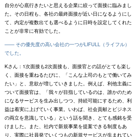
自分が心底行きたいと思える企業に絞って面接に臨みまし
た。その日程も、各社の最終面接が近い日になるようにし
て、内定が複数出ても選べるように日時を設定してくれた
ことが非常に有効でした。
—— その優先度の高い会社の一つがLIFULL（ライフル）
でした。
Kさん：
1次面接も2次面接も、面接官との話がとても楽し
く、面接を重ねるたびに、「こんな上司のもとで働いてみ
たい」と、意欲が増していきました。例えば、利他主義に
ついて面接官は、「我々が目指しているのは、誰かのため
になるサービスを生み出しつつ、持続可能にするため、利
益は着実に上げていく事業。いわば、社会貢献とビジネス
の両立を意識している」という話を聞き、とても感銘を受
けました。また、社内で新規事業を提案できる制度もあ
り、実際に社員発でいくつもの新規サービスが生まれてい