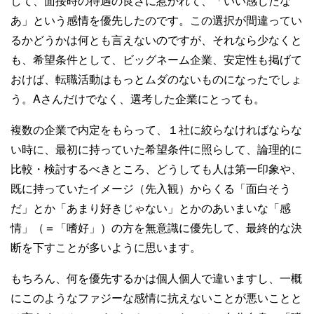
して、面接時の待遇の良さに惹かれて、「いい感じだな
あ」という感情を優先したのです。この選択が間違ってい
るかどうかは何とも言えないのですが、それなら少なくと
も、希望条件として、ビッグネーム企業、安定性も掲げて
おけば、転職活動はもっとムダのないものになったでしょ
う。Aさんだけでなく、選考した企業にとっても。
複数の企業で内定をもらって、１社に絞らなければならな
い時に、最初に持っていた希望条件に照らして、論理的に
比較・検討するべきところ、どうしても人は第一印象や、
既に持っていたイメージ（先入観）からくる「面白そう
だ」とか「あまり好きじゃない」とかのあいまいな「感
情」（＝「嗜好」）の方を無意識に優先して、最終的な決
断を下すことが多いように思います。
もちろん、何を優先するかは個人個人で違いますし、一概
にこのようなファジーな感情に抗えないことが悪いことと