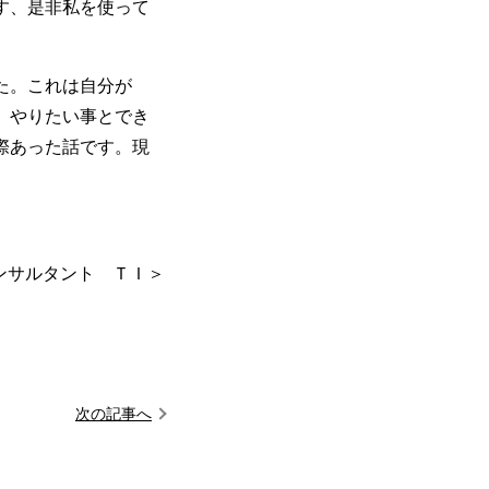
す、是非私を使って
た。これは自分が
、やりたい事とでき
際あった話です。現
ンサルタント ＴＩ＞
次の記事へ