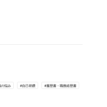
職の悩み
#自己研鑽
#履歴書・職務経歴書