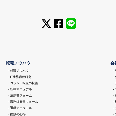
転職ノウハウ
会
- 転職ノウハウ
-
- IT業界職種研究
-
- コラム：転職の技術
-
- 転職マニュアル
-
- 履歴書フォーム
-
- 職務経歴書フォーム
-
- 退職マニュアル
-
- 面接の心得
-