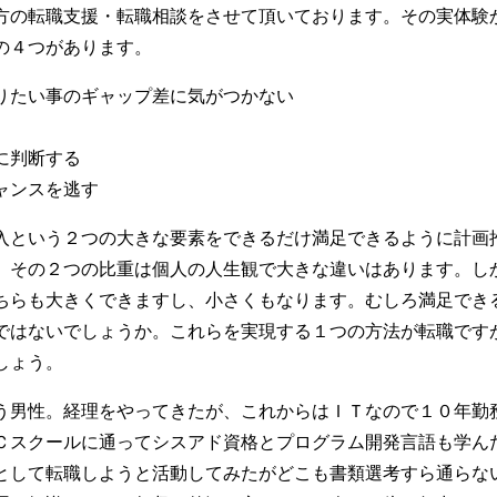
方の転職支援・転職相談をさせて頂いております。その実体験
の４つがあります。
りたい事のギャップ差に気がつかない
に判断する
ャンスを逃す
入という２つの大きな要素をできるだけ満足できるように計画
。その２つの比重は個人の人生観で大きな違いはあります。し
ちらも大きくできますし、小さくもなります。むしろ満足でき
ではないでしょうか。これらを実現する１つの方法が転職です
しょう。
う男性。経理をやってきたが、これからはＩＴなので１０年勤
Ｃスクールに通ってシスアド資格とプログラム開発言語も学ん
として転職しようと活動してみたがどこも書類選考すら通らな