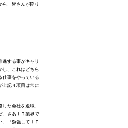
から、皆さんが陥り
推進する事がキャリ
かし、これはどちら
る仕事をやっている
が上記４項目は常に
務した会社を退職。
だ。さあＩＴ業界で
い。『勉強してＩＴ