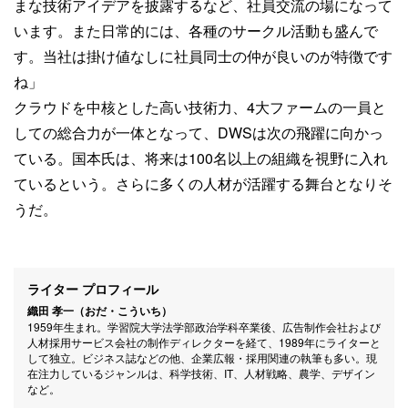
まな技術アイデアを披露するなど、社員交流の場になって
います。また日常的には、各種のサークル活動も盛んで
す。当社は掛け値なしに社員同士の仲が良いのが特徴です
ね」
クラウドを中核とした高い技術力、4大ファームの一員と
しての総合力が一体となって、DWSは次の飛躍に向かっ
ている。国本氏は、将来は100名以上の組織を視野に入れ
ているという。さらに多くの人材が活躍する舞台となりそ
うだ。
ライター プロフィール
織田 孝一（おだ・こういち）
1959年生まれ。学習院大学法学部政治学科卒業後、広告制作会社および
人材採用サービス会社の制作ディレクターを経て、1989年にライターと
して独立。ビジネス誌などの他、企業広報・採用関連の執筆も多い。現
在注力しているジャンルは、科学技術、IT、人材戦略、農学、デザイン
など。