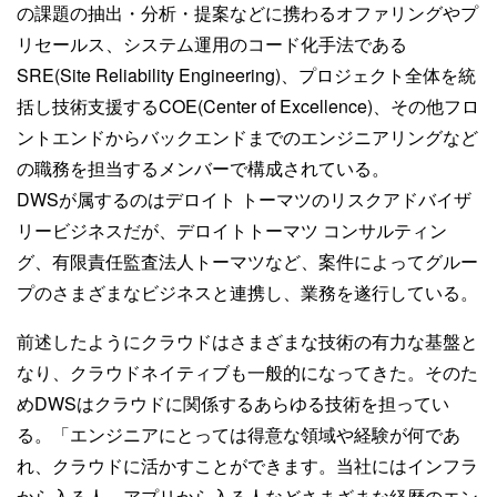
の課題の抽出・分析・提案などに携わるオファリングやプ
リセールス、システム運用のコード化手法である
SRE(Site Reliability Engineering)、プロジェクト全体を統
括し技術支援するCOE(Center of Excellence)、その他フロ
ントエンドからバックエンドまでのエンジニアリングなど
の職務を担当するメンバーで構成されている。
DWSが属するのはデロイト トーマツのリスクアドバイザ
リービジネスだが、デロイトトーマツ コンサルティン
グ、有限責任監査法人トーマツなど、案件によってグルー
プのさまざまなビジネスと連携し、業務を遂行している。
前述したようにクラウドはさまざまな技術の有力な基盤と
なり、クラウドネイティブも一般的になってきた。そのた
めDWSはクラウドに関係するあらゆる技術を担ってい
る。「エンジニアにとっては得意な領域や経験が何であ
れ、クラウドに活かすことができます。当社にはインフラ
から入る人、アプリから入る人などさまざまな経歴のエン