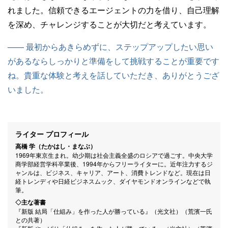
れました。信頼できるエージェントの力を借り、自己理解
を深め、チャレンジすることが大切だと考えています。
—— 最初からあきらめずに、ステップアップしたい思い
があるならしっかりと準備をして挑戦することが重要です
ね。貴重な体験と考えを話していただき、ありがとうござ
いました。
ライター プロフィール
高橋 学（たかはし・まなぶ）
1969年東京生まれ。幼少期は社会主義全盛のロシアで過ごす。中央大学
商学部経営学科卒業後、1994年からフリーライターに。近年注力するジ
ャンルは、ビジネス、キャリア、アート、消費トレンドなど。現在は日
経トレンディや日経ビジネスムック、ダイヤモンドオンラインなどで執
筆。
◇主な著書
『新版 結局「仕組み」を作った人が勝っている』（光文社）（荒濱一氏
との共著）