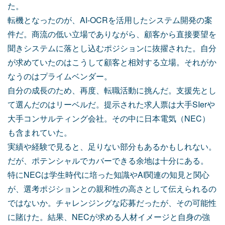
た。
転機となったのが、AI-OCRを活用したシステム開発の案
件だ。商流の低い立場でありながら、顧客から直接要望を
聞きシステムに落とし込むポジションに抜擢された。自分
が求めていたのはこうして顧客と相対する立場。それがか
なうのはプライムベンダー。
自分の成長のため、再度、転職活動に挑んだ。支援先とし
て選んだのはリーベルだ。提示された求人票は大手SIerや
大手コンサルティング会社。その中に日本電気（NEC）
も含まれていた。
実績や経験で見ると、足りない部分もあるかもしれない。
だが、ポテンシャルでカバーできる余地は十分にある。
特にNECは学生時代に培った知識やAI関連の知見と関心
が、選考ポジションとの親和性の高さとして伝えられるの
ではないか。チャレンジングな応募だったが、その可能性
に賭けた。結果、NECが求める人材イメージと自身の強