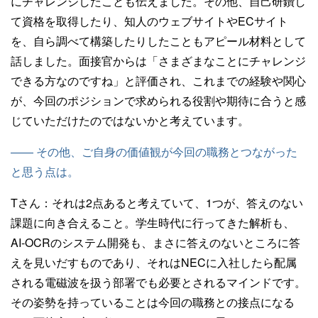
にチャレンジしたことも伝えました。その他、自己研鑽し
て資格を取得したり、知人のウェブサイトやECサイト
を、自ら調べて構築したりしたこともアピール材料として
話しました。面接官からは「さまざまなことにチャレンジ
できる方なのですね」と評価され、これまでの経験や関心
が、今回のポジションで求められる役割や期待に合うと感
じていただけたのではないかと考えています。
—— その他、ご自身の価値観が今回の職務とつながった
と思う点は。
Tさん：
それは2点あると考えていて、1つが、答えのない
課題に向き合えること。学生時代に行ってきた解析も、
AI-OCRのシステム開発も、まさに答えのないところに答
えを見いだすものであり、それはNECに入社したら配属
される電磁波を扱う部署でも必要とされるマインドです。
その姿勢を持っていることは今回の職務との接点になる