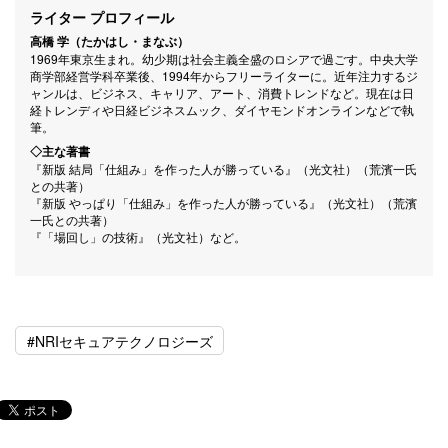
ライター プロフィール
高橋 学（たかはし・まなぶ）
1969年東京生まれ。幼少期は社会主義全盛のロシアで過ごす。中央大学
商学部経営学科卒業後、1994年からフリーライターに。近年注力するジ
ャンルは、ビジネス、キャリア、アート、消費トレンドなど。現在は日
経トレンディや日経ビジネスムック、ダイヤモンドオンラインなどで執
筆。
◇主な著書
『新版 結局「仕組み」を作った人が勝っている』（光文社）（荒濱一氏
との共著）
『新版 やっぱり「仕組み」を作った人が勝っている』（光文社）（荒濱
一氏との共著）
『「場回し」の技術』（光文社）など。
#NRIセキュアテクノロジーズ