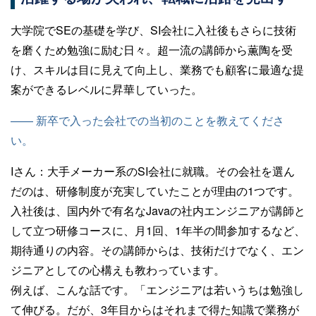
大学院でSEの基礎を学び、SI会社に入社後もさらに技術
を磨くため勉強に励む日々。超一流の講師から薫陶を受
け、スキルは目に見えて向上し、業務でも顧客に最適な提
案ができるレベルに昇華していった。
—— 新卒で入った会社での当初のことを教えてくださ
い。
Iさん：
大手メーカー系のSI会社に就職。その会社を選ん
だのは、研修制度が充実していたことが理由の1つです。
入社後は、国内外で有名なJavaの社内エンジニアが講師と
して立つ研修コースに、月1回、1年半の間参加するなど、
期待通りの内容。その講師からは、技術だけでなく、エン
ジニアとしての心構えも教わっています。
例えば、こんな話です。「エンジニアは若いうちは勉強し
て伸びる。だが、3年目からはそれまで得た知識で業務が