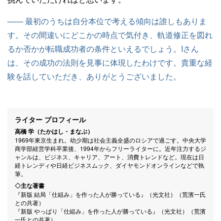
—— 最初のうちは自分本位で考える傾向は誰しもありま
す。その間違いにどこかの時点で気付き、軌道修正を図れ
るか否かが転職成功者の条件といえるでしょう。Iさん
は、その成功の法則を見事に体現したわけです。貴重な経
験を話していただき、ありがとうございました。
ライター プロフィール
高橋 学（たかはし・まなぶ）
1969年東京生まれ。幼少期は社会主義全盛のロシアで過ごす。中央大学
商学部経営学科卒業後、1994年からフリーライターに。近年注力するジ
ャンルは、ビジネス、キャリア、アート、消費トレンドなど。現在は日
経トレンディや日経ビジネスムック、ダイヤモンドオンラインなどで執
筆。
◇主な著書
『新版 結局「仕組み」を作った人が勝っている』（光文社）（荒濱一氏
との共著）
『新版 やっぱり「仕組み」を作った人が勝っている』（光文社）（荒濱
一氏との共著）