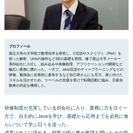
プロフィール
国立大学の大学院で数理化学を研究し、C言語やスクリプト（Perl）を
使った解析、Unixの操作などSEの基礎を習得。修了後は大手メーカー
系SI会社に入社し、組み込みや画像処理、アプリケーションの開発など
幅広い業務に携わった。一方で、Java言語やディープラーニングなどの
研修、勉強会に自発的に参加するなど自己研さんにも尽力。身に付けた
スキルを活かすため、リーベルの支援を受けて転職活動に臨み、日産自
動車の内定を獲得した。
研修制度が充実しているSI会社に入り、業務に力を注ぐ一
方で、自主的にJavaを学び、基礎から応用までを必死に食
らいついて学ぶ日々を送った。
成果はすぐに現れる。顧客の困り事や要望を聞いたその場