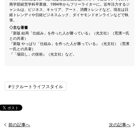
商学部経営学科卒業後、1994年からフリーライターに。近年注力するジ
ャンルは、ビジネス、キャリア、アート、消費トレンドなど。現在は日
経トレンディや日経ビジネスムック、ダイヤモンドオンラインなどで執
筆。
◇主な著書
『新版 結局「仕組み」を作った人が勝っている』（光文社）（荒濱一氏
との共著）
『新版 やっぱり「仕組み」を作った人が勝っている』（光文社）（荒濱
一氏との共著）
『「場回し」の技術』（光文社）など。
#リクルートライフスタイル
前の記事へ
次の記事へ