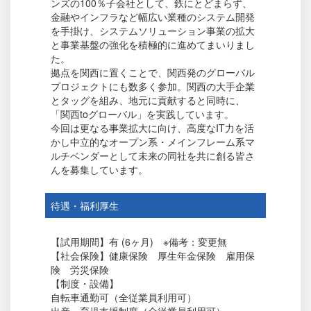
ンズの100％子会社として、鉄にとどまらず、
金融やインフラなど幅広い業種のシステム開発
を手掛け、システムソリューション事業の拡大
と事業基盤の強化を積極的に進めてまいりまし
た。
拠点を関西に置くことで、関西発のグローバル
プロジェクトにも数多く参加。関西の大手企業
とタッグを組み、地元に貢献すると同時に、
「関西toグローバル」を実践しています。
今回は更なる事業拡大に向け、高度なIT力を活
かし中立的なオープン系・メインフレーム系マ
ルチベンダーとして未来の同社を共に創る皆さ
んを募集しています。
待遇・福利厚生
【試用期間】有 (6ヶ月) ※備考：変更無
【社会保険】健康保険 厚生年金保険 雇用保
険 労災保険
【制度・設備】
自転車通勤可（全従業員利用可）