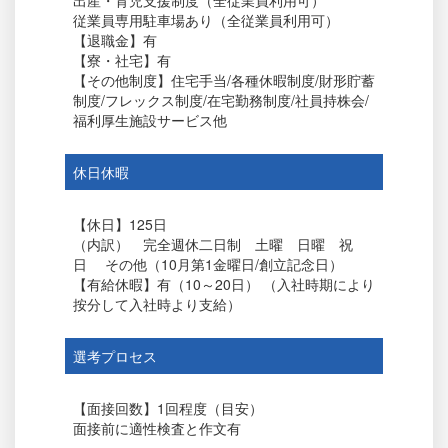
出産・育児支援制度（全従業員利用可）
従業員専用駐車場あり（全従業員利用可）
【退職金】有
【寮・社宅】有
【その他制度】住宅手当/各種休暇制度/財形貯蓄
制度/フレックス制度/在宅勤務制度/社員持株会/
福利厚生施設サービス他
休日休暇
【休日】125日
（内訳） 完全週休二日制 土曜 日曜 祝
日 その他（10月第1金曜日/創立記念日）
【有給休暇】有（10～20日） （入社時期により
按分して入社時より支給）
選考プロセス
【面接回数】1回程度（目安）
面接前に適性検査と作文有