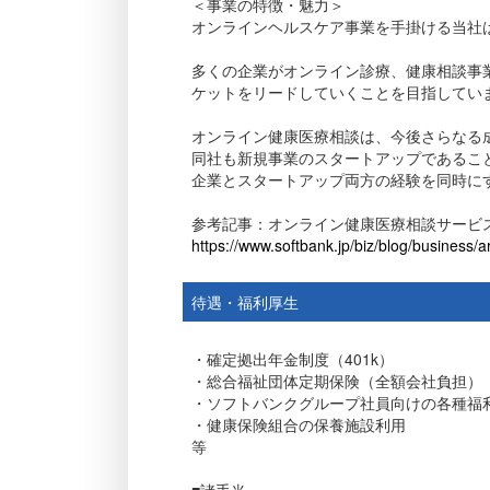
＜事業の特徴・魅力＞
オンラインヘルスケア事業を手掛ける当社は
多くの企業がオンライン診療、健康相談事業
ケットをリードしていくことを目指してい
オンライン健康医療相談は、今後さらなる
同社も新規事業のスタートアップであるこ
企業とスタートアップ両方の経験を同時に
参考記事：オンライン健康医療相談サービス
https://www.softbank.jp/biz/blog/business/a
待遇・福利厚生
・確定拠出年金制度（401k）
・総合福祉団体定期保険（全額会社負担）
・ソフトバンクグループ社員向けの各種福
・健康保険組合の保養施設利用
等