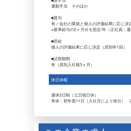
■諸手当
通勤手当 そのほか
■賞与
有／会社の業績と個人の評価結果に応じ決
※基準給与の2ヶ月分を想定/年（正社員：
■昇給
個人の評価結果に応じ決定（原則年1回）
■試用期間
有（原則入社後3ヶ月）
休日休暇
週休2日制（土日祝日休）
有休：初年度11日（入社月により按分）、2