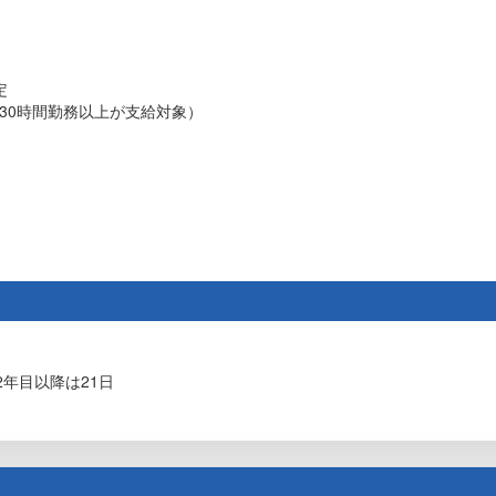
定
週30時間勤務以上が支給対象）
年目以降は21日