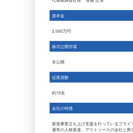
代表取締役社長
青柳 正博
資本金
2,000万円
株式公開市場
非公開
従業員数
約15名
会社の特徴
新規事業立ち上げ支援を行っているプライ
通常の人材派遣、アウトソースの会社と異