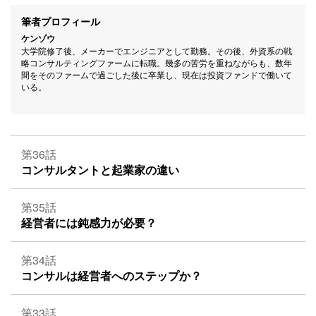
筆者プロフィール
ケンゾウ
大学院修了後、メーカーでエンジニアとして勤務。その後、外資系の戦
略コンサルティングファームに転職。幾多の苦労を重ねながらも、数年
間をそのファームで過ごした後に卒業し、現在は投資ファンドで働いて
いる。
第36話
コンサルタントと起業家の違い
第35話
経営者には鈍感力が必要？
第34話
コンサルは経営者へのステップか？
第33話