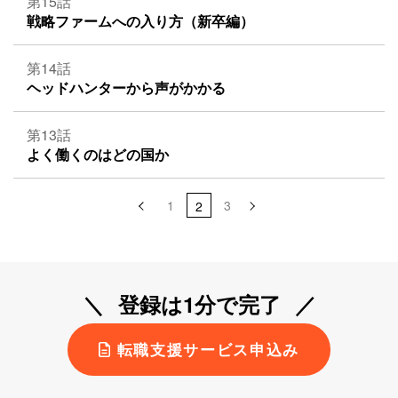
第15話
戦略ファームへの入り方（新卒編）
第14話
ヘッドハンターから声がかかる
第13話
よく働くのはどの国か
投
1
3
2
稿
の
ペ
ー
登録は1分で完了
ジ
送
転職支援サービス申込み
り