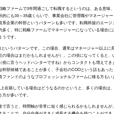
戦略ファームで3年間過ごして転職するというのは、ある意味
齢的にも30～35歳くらいで、事業会社に管理職やマネージャ
資系企業の幹部というパターンも多いです。転職斡旋のエージ
的多く、特に戦略ファームでマネージャーになっている場合に
ようです。
年前後というパターンです。この場合、通常はマネージャー以上に
社の場合はまだかもしれませんが）。この頃になってくると、
（俗に言うヘッドハンターですね）からコンタクトも増えてき
は幹部候補であることが多く、子会社のCOOという話もあった
資ファンドのようなプロフェッショナルファームに移る方もい
以上在籍している場合はどうなるのかというと、多くの場合は
う方が多いです。
覚で言うと、時間軸が非常に短く感じられるかもしれませんが、
することで、自分自身が大きく成長する機会を持つことができ