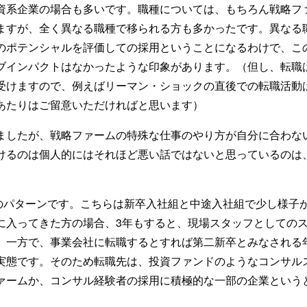
資系企業の場合も多いです。職種については、もちろん戦略フ
ますが、全く異なる職種で移られる方も多かったです。異なる
のポテンシャルを評価しての採用ということになるわけで、こ
ブインパクトはなかったような印象があります。（但し、転職
受けますので、例えばリーマン・ショックの直後での転職活動
あたりはご留意いただければと思います）
ましたが、戦略ファームの特殊な仕事のやり方が自分に合わな
けるのは個人的にはそれほど悪い話ではないと思っているのは
前後のパターンです。こちらは新卒入社組と中途入社組で少し様子
に入ってきた方の場合、3年もすると、現場スタッフとしての
。一方で、事業会社に転職するとすれば第二新卒とみなされる
実態です。そのため転職先は、投資ファンドのようなコンサル
ァームか、コンサル経験者の採用に積極的な一部の企業という