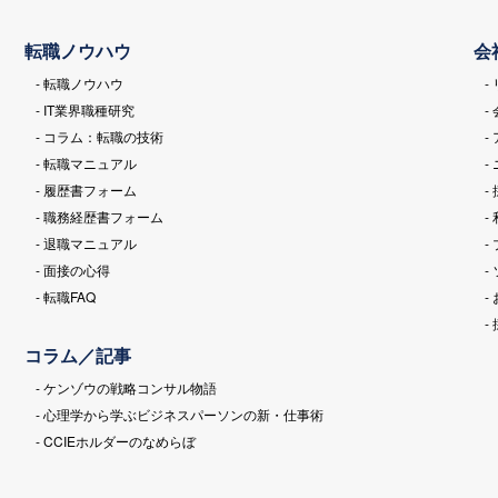
転職ノウハウ
会
- 転職ノウハウ
-
- IT業界職種研究
-
- コラム：転職の技術
-
- 転職マニュアル
-
- 履歴書フォーム
-
- 職務経歴書フォーム
-
- 退職マニュアル
-
- 面接の心得
-
- 転職FAQ
-
-
コラム／記事
- ケンゾウの戦略コンサル物語
- 心理学から学ぶビジネスパーソンの新・仕事術
- CCIEホルダーのなめらぼ