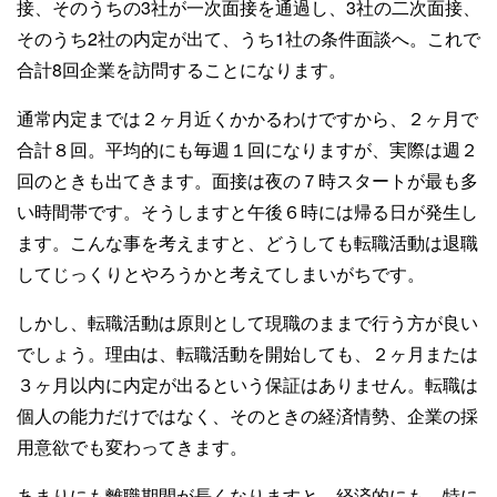
接、そのうちの3社が一次面接を通過し、3社の二次面接、
そのうち2社の内定が出て、うち1社の条件面談へ。これで
合計8回企業を訪問することになります。
通常内定までは２ヶ月近くかかるわけですから、２ヶ月で
合計８回。平均的にも毎週１回になりますが、実際は週２
回のときも出てきます。面接は夜の７時スタートが最も多
い時間帯です。そうしますと午後６時には帰る日が発生し
ます。こんな事を考えますと、どうしても転職活動は退職
してじっくりとやろうかと考えてしまいがちです。
しかし、転職活動は原則として現職のままで行う方が良い
でしょう。理由は、転職活動を開始しても、２ヶ月または
３ヶ月以内に内定が出るという保証はありません。転職は
個人の能力だけではなく、そのときの経済情勢、企業の採
用意欲でも変わってきます。
あまりにも離職期間が長くなりますと、経済的にも、特に