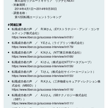
株式会社リクルートキャリア リクナビNEXT
対象期間
2014年4月1日〜2014年9月30日
調査名称
第12回転職エージェントランキング
＃関連記事
転職成功者の声 ／ R.Wさん（EYストラテジー・アンド・コンサ
ルティング株式会社）
https://www.liber.co.jp/success-interview/int181/
転職成功者の声 ／ Y.Eさん（ライブリッツ株式会社）
https://www.liber.co.jp/success-interview/int179/
転職成功者の声 ／ K.Nさん（NTT東日本株式会社）
https://www.liber.co.jp/success-interview/int166/
転職成功者の声 ／ K.Iさん（株式会社NTTデータグループ）
https://www.liber.co.jp/success-interview/int156/
転職成功者の声 ／ T.Iさん（株式会社サイバーエージェント）
https://www.liber.co.jp/success-interview/int150/
転職成功者の声 ／ R.Kさん（三井物産セキュアディレクション株
式会社（MBSD））
https://www.liber.co.jp/success-interview/int116/
転職成功者の声 ／ A.Uさん（SBテクノロジー株式会社
（SBT））
https://www.liber.co.jp/success-interview/int111/