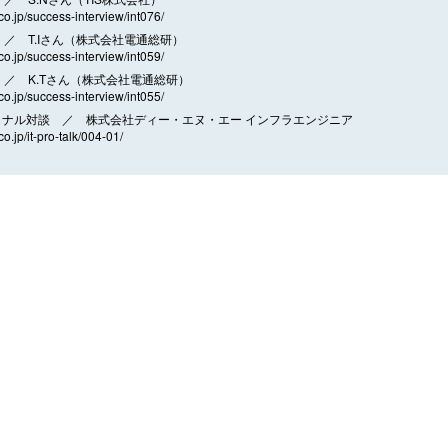
.co.jp/success-interview/int076/
／ T.Iさん（株式会社電通総研）
.co.jp/success-interview/int059/
／ K.Tさん（株式会社電通総研）
.co.jp/success-interview/int055/
ョナル対談 ／ 株式会社ディー・エヌ・エー インフラエンジニア
co.jp/it-pro-talk/004-01/