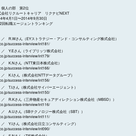
 個人の部 第2位
式会社リクルートキャリア リクナビNEXT
14年4月1日〜2014年9月30日
12回転職エージェントランキング
／ R.Wさん（EYストラテジー・アンド・コンサルティング株式会社）
.co.jp/success-interview/int181/
／ Y.Eさん（ライブリッツ株式会社）
.co.jp/success-interview/int179/
／ K.Nさん（NTT東日本株式会社）
.co.jp/success-interview/int166/
／ K.Iさん（株式会社NTTデータグループ）
.co.jp/success-interview/int156/
／ T.Iさん（株式会社サイバーエージェント）
.co.jp/success-interview/int150/
／ R.Kさん（三井物産セキュアディレクション株式会社（MBSD））
.co.jp/success-interview/int116/
／ A.Uさん（SBテクノロジー株式会社（SBT））
.co.jp/success-interview/int111/
／ Y.Iさん（株式会社日立コンサルティング）
.co.jp/success-interview/int090/
／ S.Nさん（TIS株式会社）