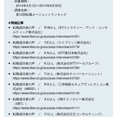
対象期間
2014年4月1日〜2014年9月30日
調査名称
第12回転職エージェントランキング
＃関連記事
転職成功者の声 ／ R.Wさん（EYストラテジー・アンド・コンサ
ルティング株式会社）
https://www.liber.co.jp/success-interview/int181/
転職成功者の声 ／ Y.Eさん（ライブリッツ株式会社）
https://www.liber.co.jp/success-interview/int179/
転職成功者の声 ／ K.Nさん（NTT東日本株式会社）
https://www.liber.co.jp/success-interview/int166/
転職成功者の声 ／ K.Iさん（株式会社NTTデータグループ）
https://www.liber.co.jp/success-interview/int156/
転職成功者の声 ／ T.Iさん（株式会社サイバーエージェント）
https://www.liber.co.jp/success-interview/int150/
転職成功者の声 ／ R.Kさん（三井物産セキュアディレクション株
式会社（MBSD））
https://www.liber.co.jp/success-interview/int116/
転職成功者の声 ／ A.Uさん（SBテクノロジー株式会社
（SBT））
https://www.liber.co.jp/success-interview/int111/
転職成功者の声 ／ Y.Iさん（株式会社日立コンサルティング）