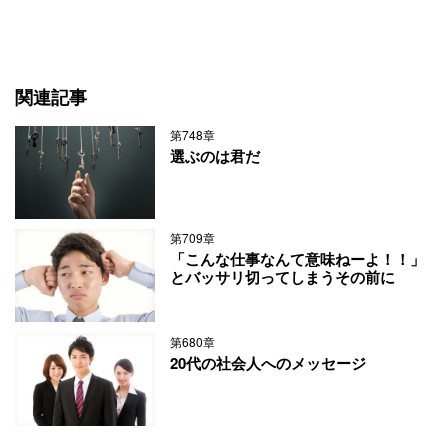
関連記事
第748章
選ぶのは君だ
第709章
「こんな仕事なんて意味ねーよ！！」
とバッサリ切ってしまうその前に
第680章
20代の社会人へのメッセージ