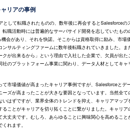
キャリアの事例
ニアとして転職されたものの、数年後に再会するとSalesforce
。転職活動時には普遍的なサーバサイド開発を志していたもの
挑戦する機会があり、それを快諾。そこからは資格取得に励み、市場価値の
コンサルティングファームに数年後転職されていきました。ま
ークが出来るから」という理由で入社した企業で、欠員が出た
同社のプラットフォーム事業に関わり、データ人材としてキャ
て市場価値が高まったキャリア事例ですが、Salesforceと
ニーズが高まったことが大きな要因となっています。当然全て
ないはずですが、業界全体のトレンドを抑え、キャリアマップ
することがキャリアを切り拓くことに繋がりました。キャリア
て大丈夫です。むしろ、あらゆることに興味関心を高めること
でくれます。