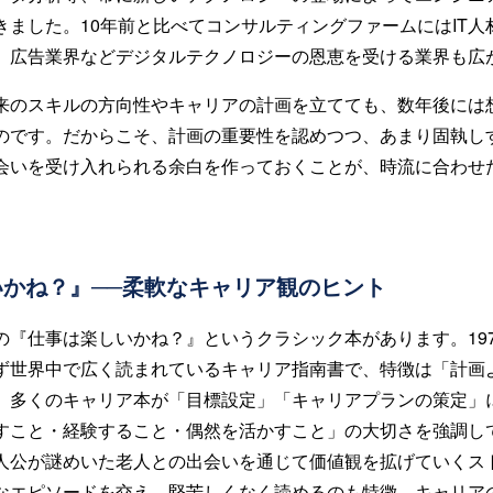
きました。10年前と比べてコンサルティングファームにはIT人
、広告業界などデジタルテクノロジーの恩恵を受ける業界も広
来のスキルの方向性やキャリアの計画を立てても、数年後には
のです。だからこそ、計画の重要性を認めつつ、あまり固執し
会いを受け入れられる余白を作っておくことが、時流に合わせ
かね？』──柔軟なキャリア観のヒント
の『仕事は楽しいかね？』というクラシック本があります。19
ず世界中で広く読まれているキャリア指南書で、特徴は「計画
。多くのキャリア本が「目標設定」「キャリアプランの策定」
すこと・経験すること・偶然を活かすこと」の大切さを強調して
人公が謎めいた老人との出会いを通じて価値観を拡げていくス
なエピソードを交え、堅苦しくなく読めるのも特徴。キャリア