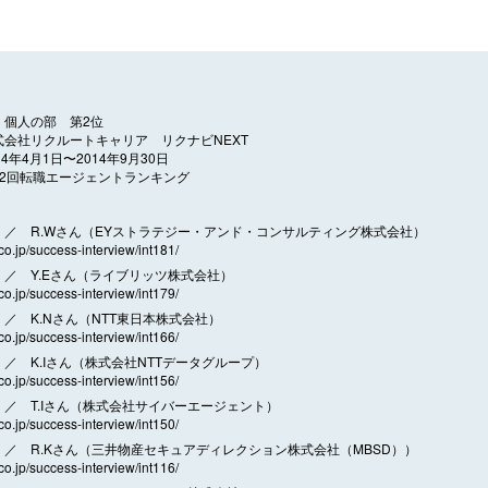
 個人の部 第2位
式会社リクルートキャリア リクナビNEXT
14年4月1日〜2014年9月30日
12回転職エージェントランキング
／ R.Wさん（EYストラテジー・アンド・コンサルティング株式会社）
.co.jp/success-interview/int181/
／ Y.Eさん（ライブリッツ株式会社）
.co.jp/success-interview/int179/
／ K.Nさん（NTT東日本株式会社）
.co.jp/success-interview/int166/
／ K.Iさん（株式会社NTTデータグループ）
.co.jp/success-interview/int156/
／ T.Iさん（株式会社サイバーエージェント）
.co.jp/success-interview/int150/
／ R.Kさん（三井物産セキュアディレクション株式会社（MBSD））
.co.jp/success-interview/int116/