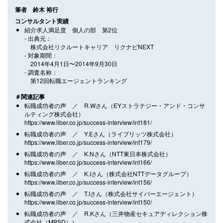
筆者 鈴木 裕行
コンサルタント実績
紹介求人満足度 個人の部 第2位
出典元
株式会社リクルートキャリア リクナビNEXT
対象期間
2014年4月1日〜2014年9月30日
調査名称
第12回転職エージェントランキング
＃関連記事
転職成功者の声 ／ R.Wさん（EYストラテジー・アンド・コンサ
ルティング株式会社）
https://www.liber.co.jp/success-interview/int181/
転職成功者の声 ／ Y.Eさん（ライブリッツ株式会社）
https://www.liber.co.jp/success-interview/int179/
転職成功者の声 ／ K.Nさん（NTT東日本株式会社）
https://www.liber.co.jp/success-interview/int166/
転職成功者の声 ／ K.Iさん（株式会社NTTデータグループ）
https://www.liber.co.jp/success-interview/int156/
転職成功者の声 ／ T.Iさん（株式会社サイバーエージェント）
https://www.liber.co.jp/success-interview/int150/
転職成功者の声 ／ R.Kさん（三井物産セキュアディレクション株
式会社（MBSD））