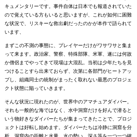
キュメンタリーです。事件自体は日本でも報道されていた
ので覚えている方もいると思いますが、これが如何に困難
な状況で、リスキーな救出劇だったのかが本作で語られて
います、
まずこの不測の事態に、プレイヤーだけがワサワサと集ま
って来ます。政治家、警察、特殊部隊、米軍、遂には何故
か僧侶までやってきて現場は大混乱。当初は少年たちを見
つけることすら出来ておらず、次第に各部門がヒートアッ
プし、組織同士の統制がまったく取れない最悪のプロジェ
クト状態に陥っていきます。
そんな状況に現れたのが、世界中のアマチュアダイバー。
それも一般的な海ではなく、水中洞窟だけを好んで潜ると
いう物好きなダイバーたちが集まってきたことで、プロジ
ェクトは好転し始めます。ダイバーたちは冷静に洞窟を分
析。洞窟内の距離と水量、水の勢い、深さ等を一つ一つ確