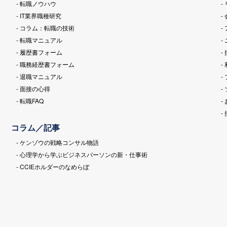
- 転職ノウハウ
-
- IT業界職種研究
-
- コラム：転職の技術
-
- 転職マニュアル
-
- 履歴書フォーム
-
- 職務経歴書フォーム
-
- 退職マニュアル
-
- 面接の心得
-
- 転職FAQ
-
-
コラム／記事
- ケンゾウの戦略コンサル物語
- 心理学から学ぶビジネスパーソンの新・仕事術
- CCIEホルダーのなめらぼ