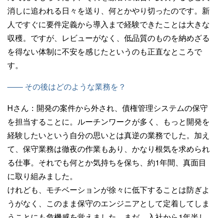
消しに追われる日々を送り、何とかやり切ったのです。新
人ですぐに要件定義から導入まで経験できたことは大きな
収穫。ですが、レビューがなく、低品質のものを納めざる
を得ない体制に不安を感じたというのも正直なところで
す。
—— その後はどのような業務を？
Hさん：
開発の案件から外され、債権管理システムの保守
を担当することに。ルーチンワークが多く、もっと開発を
経験したいという自分の思いとは真逆の業務でした。加え
て、保守業務は徹夜の作業もあり、かなり根気を求められ
る仕事。それでも何とか気持ちを保ち、約1年間、真面目
に取り組みました。
けれども、モチベーションが徐々に低下することは防ぎよ
うがなく、このまま保守のエンジニアとして定着してしま
うことにも危機感を覚えました。まだ、入社から1年半し