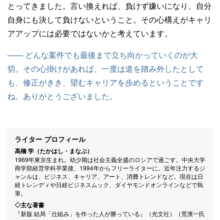
とってきました。言い換えれば、負けず嫌いになり、自分
自身にも決して負けないということ。その心構えがキャリ
アアップには必要ではないかと考えています。
—— どんな案件でも最後まで立ち向かっていくのが大
切。その心掛けがあれば、一度は道を踏み外したとして
も、修正がきき、望むキャリアを歩めるということです
ね。ありがとうございました。
ライター プロフィール
高橋 学（たかはし・まなぶ）
1969年東京生まれ。幼少期は社会主義全盛のロシアで過ごす。中央大学
商学部経営学科卒業後、1994年からフリーライターに。近年注力するジ
ャンルは、ビジネス、キャリア、アート、消費トレンドなど。現在は日
経トレンディや日経ビジネスムック、ダイヤモンドオンラインなどで執
筆。
◇主な著書
『新版 結局「仕組み」を作った人が勝っている』（光文社）（荒濱一氏