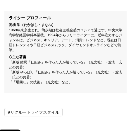
ライター プロフィール
高橋 学（たかはし・まなぶ）
1969年東京生まれ。幼少期は社会主義全盛のロシアで過ごす。中央大学
商学部経営学科卒業後、1994年からフリーライターに。近年注力するジ
ャンルは、ビジネス、キャリア、アート、消費トレンドなど。現在は日
経トレンディや日経ビジネスムック、ダイヤモンドオンラインなどで執
筆。
◇主な著書
『新版 結局「仕組み」を作った人が勝っている』（光文社）（荒濱一氏
との共著）
『新版 やっぱり「仕組み」を作った人が勝っている』（光文社）（荒濱
一氏との共著）
『「場回し」の技術』（光文社）など。
#リクルートライフスタイル