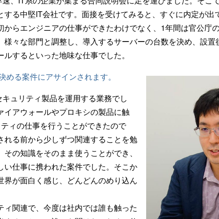
早速、IT系の企業が集まる合同説明会に足を運びました。そこ
とする中堅IT会社です。面接を受けてみると、すぐに内定が出
初からエンジニアの仕事ができたわけでなく、1年間は官公庁
。様々な部門と調整し、導入するサーバーの台数を決め、設置
ールするといった地味な仕事でした。
を決める案件にアサインされます。
セキュリティ製品を運用する業務でし
ァイアウォールやプロキシの製品に触
リティの仕事を行うことができたので
される前から少しずつ関連することを勉
、その知識をそのまま使うことができ、
しい仕事に携われた案件でした。そこか
世界が面白く感じ、どんどんのめり込ん
ティ関連で、今度は社内では誰も触った