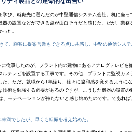
ュリティ製品との運命的な出合い
を学び、就職先に選んだのが中堅通信システム会社。机に座っ
機器の設置などができる点が面白そうだと感じた。だが、業務
かった。
できて、顧客に提案営業もできる点に共感し、中堅の通信システ
主に従事したのが、プラント内の建物にあるアナログテレビを
タルテレビを設置する工事です。その他、プラントに監視カメ
した。ただ、就職から1年経ち、徐々に違和感を覚えるように
な技術を勉強する必要があるのですが、こうした機器の設置の勉
のは、モチベーションが持たないと感じ始めたのです。であれば
。
2年未満でしたが、早くも転職を考え始めた。