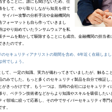
当することに。誰にも聞けないため、仕
絡をして、やり取りしながら知見を得て
、サイバー攻撃の分析手法や金融機関向
告フォーマットも自ら作っていきまし
時はやり始めていたランサムウェアを私
策チームを動かして駆除することにも成功。金融機関の担当者
できたのです。
3年のセキュリティアナリストの期間を含め、6年近く在籍しま
は何でしょう。
として、一定の知識、実力が備わってきていましたが、触るこ
品のみでした。もっと多くのセキュリティ製品を自分で検証し
とがきっかけです。もう一つは、当時の会社にはセキュリティ
移り、ベテラン技術者などからより知識やスキルを吸収したい
ティ領域に絞って応募し、その中でサイバーセキュリティ専門
です。