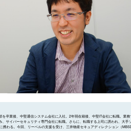
部を卒業後、中堅通信システム会社に入社。2年弱在籍後、中堅IT会社に転職。業
み、サイバーセキュリティ専門会社に転職。さらに、転職する上司に誘われ、大手
げに携わる。今回、リーベルの支援を受け、三井物産セキュアディレクション（MBS