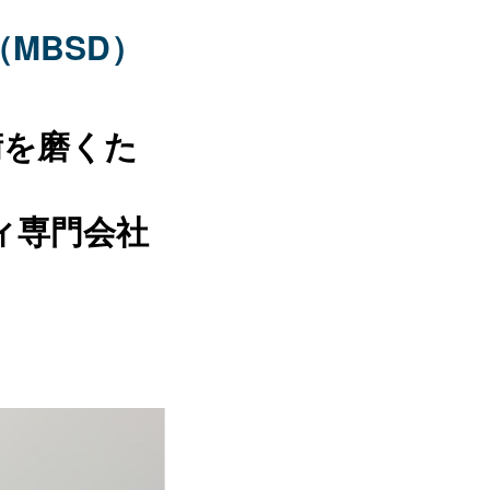
MBSD）
術を磨くた
ィ専門会社