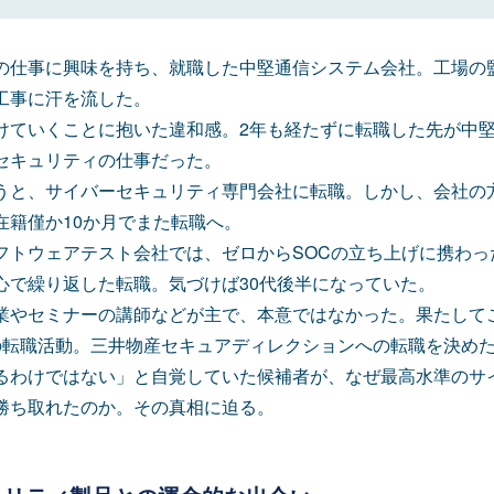
の仕事に興味を持ち、就職した中堅通信システム会社。工場の
工事に汗を流した。
けていくことに抱いた違和感。2年も経たずに転職した先が中堅
セキュリティの仕事だった。
うと、サイバーセキュリティ専門会社に転職。しかし、会社の方
在籍僅か10か月でまた転職へ。
フトウェアテスト会社では、ゼロからSOCの立ち上げに携わっ
心で繰り返した転職。気づけば30代後半になっていた。
業やセミナーの講師などが主で、本意ではなかった。果たして
の転職活動。三井物産セキュアディレクションへの転職を決め
るわけではない」と自覚していた候補者が、なぜ最高水準のサ
勝ち取れたのか。その真相に迫る。