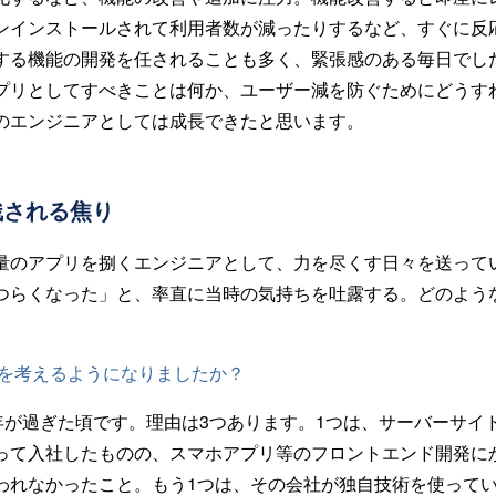
ンインストールされて利用者数が減ったりするなど、すぐに反
する機能の開発を任されることも多く、緊張感のある毎日でし
プリとしてすべきことは何か、ユーザー減を防ぐためにどうす
のエンジニアとしては成長できたと思います。
残される焦り
量のアプリを捌くエンジニアとして、力を尽くす日々を送って
つらくなった」と、率直に当時の気持ちを吐露する。どのよう
職を考えるようになりましたか？
年が過ぎた頃です。理由は3つあります。1つは、サーバーサイ
って入社したものの、スマホアプリ等のフロントエンド開発に
われなかったこと。もう1つは、その会社が独自技術を使って