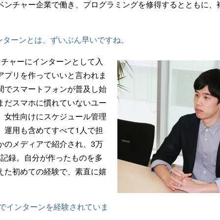
ベンチャー企業で働き、プログラミングを修得するとともに、
。
インターンとは、ずいぶん早いですね。
ンチャーにインターンとして入
アプリを作っていいと言われま
間でスマートフォンが普及し始
まだスマホに慣れていないユー
、女性向けにスケジュール管理
、運用も含めてすべて1人で担
かのメディアで紹介され、3万
ドを記録。自分が作ったものを多
えた初めての経験で、素直に嬉
社でインターンを経験されていま