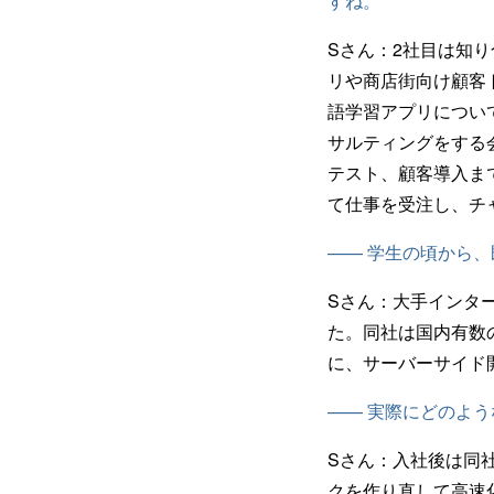
すね。
Sさん：
2社目は知
リや商店街向け顧客
語学習アプリについ
サルティングをする
テスト、顧客導入ま
て仕事を受注し、チ
—— 学生の頃から
Sさん：
大手インタ
た。同社は国内有数
に、サーバーサイド
—— 実際にどのよ
Sさん：
入社後は同
クを作り直して高速