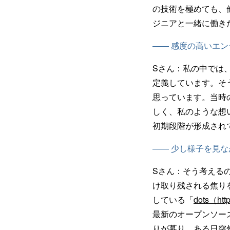
の技術を極めても、
ジニアと一緒に働き
—— 感度の高いエ
Sさん：
私の中では
定義しています。そ
思っています。当時
しく、私のような想
初期段階が形成され
—— 少し様子を見
Sさん：
そう考える
け取り残される焦り
している「
dots（http
最新のオープンソー
りが募り、ある日突