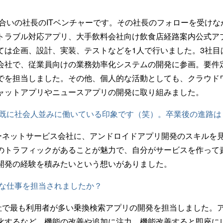
り合いの社長のITベンチャーです。その社長のフォローを受け
トラブル対応アプリ、大手飲料会社向け飲食店経路案内公式ア
ては企画、設計、実装、テストなどを1人で行いました。3社目
会社で、従業員向けの業務効率化システムの開発に参画。要件
でを担当しました。その他、個人的な活動としても、クラウド
ャットアプリやニュースアプリの開発に取り組みました。
、既に社会人並みに働いている印象です（笑）。卒業後の進路は
ーネットサービス会社に、アンドロイドアプリ開発のスキルを
のトラフィックがあることが魅力で、自分がサービスを作って
開発の経験を積みたいという想いがありました。
うな仕事を担当されましたか？
社で最も利用者が多い乗換検索アプリの開発を担当しました。
化するなど、機能の改善や追加に注力。機能改善すると即座に