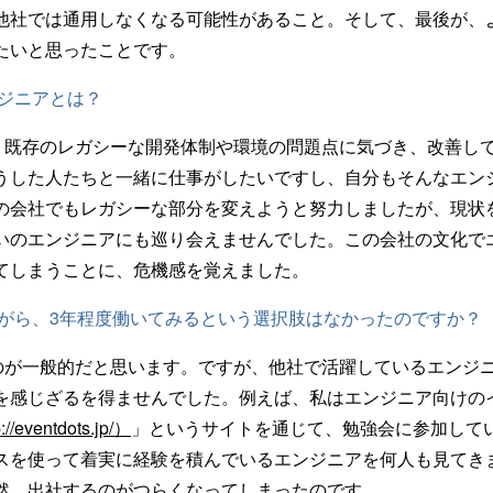
他社では通用しなくなる可能性があること。そして、最後が、
たいと思ったことです。
ンジニアとは？
、既存のレガシーな開発体制や環境の問題点に気づき、改善し
うした人たちと一緒に仕事がしたいですし、自分もそんなエン
の会社でもレガシーな部分を変えようと努力しましたが、現状
いのエンジニアにも巡り会えませんでした。この会社の文化で
てしまうことに、危機感を覚えました。
ながら、3年程度働いてみるという選択肢はなかったのですか？
のが一般的だと思います。ですが、他社で活躍しているエンジ
を感じざるを得ませんでした。例えば、私はエンジニア向けの
://eventdots.jp/）
」というサイトを通じて、勉強会に参加して
スを使って着実に経験を積んでいるエンジニアを何人も見てき
然、出社するのがつらくなってしまったのです。