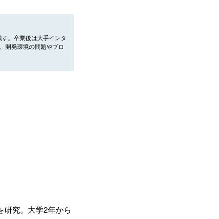
残す。卒業後は大手インタ
、開発環境の問題やプロ
。
を研究。大学2年から