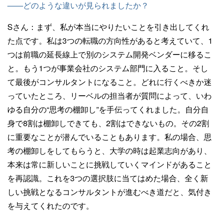
——どのような違いが見られましたか？
Sさん：
まず、私が本当にやりたいことを引き出してくれ
た点です。私は3つの転職の方向性があると考えていて、1
つは前職の延長線上で別のシステム開発ベンダーに移るこ
と。もう1つが事業会社のシステム部門に入ること。そし
て最後がコンサルタントになること。どれに行くべきか迷
っていたところ、リーベルの担当者が質問によって、いわ
ゆる自分の“思考の棚卸し”を手伝ってくれました。自分自
身で8割は棚卸しできても、2割はできないもの。その2割
に重要なことが潜んでいることもあります。私の場合、思
考の棚卸しをしてもらうと、大学の時は起業志向があり、
本来は常に新しいことに挑戦していくマインドがあること
を再認識。これを3つの選択肢に当てはめた場合、全く新
しい挑戦となるコンサルタントが進むべき道だと、気付き
を与えてくれたのです。