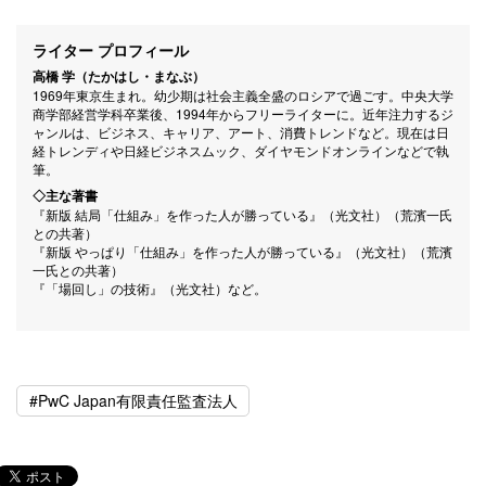
ライター プロフィール
高橋 学（たかはし・まなぶ）
1969年東京生まれ。幼少期は社会主義全盛のロシアで過ごす。中央大学
商学部経営学科卒業後、1994年からフリーライターに。近年注力するジ
ャンルは、ビジネス、キャリア、アート、消費トレンドなど。現在は日
経トレンディや日経ビジネスムック、ダイヤモンドオンラインなどで執
筆。
◇主な著書
『新版 結局「仕組み」を作った人が勝っている』（光文社）（荒濱一氏
との共著）
『新版 やっぱり「仕組み」を作った人が勝っている』（光文社）（荒濱
一氏との共著）
『「場回し」の技術』（光文社）など。
#PwC Japan有限責任監査法人