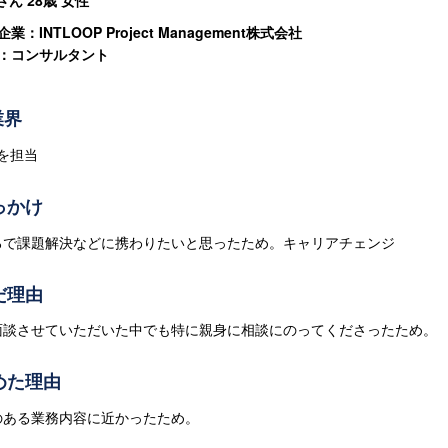
Mさん
28歳
女性
業：INTLOOP Project Management株式会社
：コンサルタント
業界
Eを担当
っかけ
ろで課題解決などに携わりたいと思ったため。キャリアチェンジ
だ理由
面談させていただいた中でも特に親身に相談にのってくださったため。
めた理由
のある業務内容に近かったため。