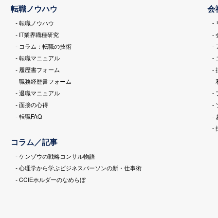
転職ノウハウ
会
- 転職ノウハウ
-
- IT業界職種研究
-
- コラム：転職の技術
-
- 転職マニュアル
-
- 履歴書フォーム
-
- 職務経歴書フォーム
-
- 退職マニュアル
-
- 面接の心得
-
- 転職FAQ
-
-
コラム／記事
- ケンゾウの戦略コンサル物語
- 心理学から学ぶビジネスパーソンの新・仕事術
- CCIEホルダーのなめらぼ