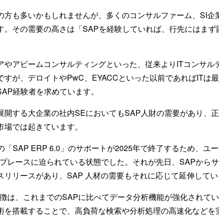
の方も多いかもしれませんが、多くのコンサルファーム、SI企業
す。その需要の高さは「SAPを経験していれば、行先にはまず
アやアビームコンサルティングといった、従来よりITコンサル
すが、デロイトやPwC、EYACCといった以前であればITは
SAP経験者を求めています。
展開する大企業の社内SEにおいてもSAP人財の需要があり、正
市場では起きています。
の「SAP ERP 6.0」のサポートが2025年で終了するため、
のリプレースに迫られている状態でした。それが先日、SAPからサ
スリリースがあり、SAP 人材の需要もそれに応じて延伸して
の特徴は、これまでのSAPに比べてデータ分析機能が強化されて
術を搭載することで、高負荷な検索や分析処理の高速化などを