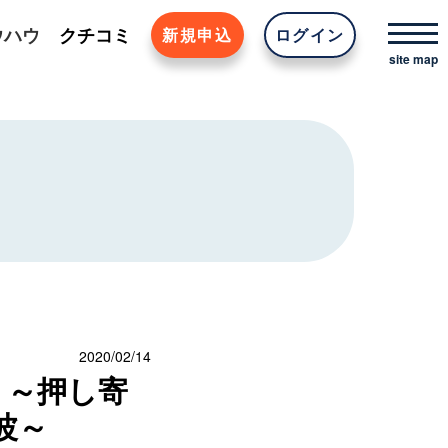
ウハウ
クチコミ
新規申込
ログイン
2020/02/14
 ～押し寄
波～