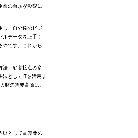
企業の台頭が影響に
用し、自分達のビジ
バルデータを上手く
るのです。これから
方法、顧客接点の多
法としてITを活用す
P人財の需要高騰は、
人財として高需要の