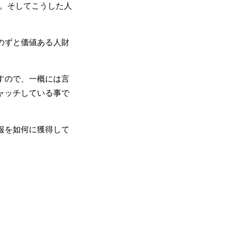
ん。そしてこうした人
のずと価値ある人財
すので、一概には言
ャッチしている事で
報を如何に獲得して