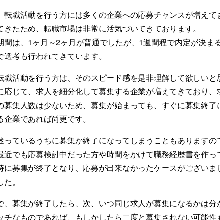
、転職活動を行う方には多くの企業への応募チャンスが増えて
てきたため、転職市場は非常に活気づいてきております。
期間は、1ヶ月～2ヶ月が普通でしたが、1週間程で内定が決ま
で選考も行われてきています。
転職活動を行う方は、そのスピード感を是非理解して欲しいと
に応じて、求人を細分化して募集する企業が増えてきており、
の募集人数は少ないため、募集が始まっても、すぐに募集終了
る企業であれば尚更です。
迷っているうちに募集が終了になってしまうこともありますの
最近でも応募検討中だった方や時間をかけて職務経歴書を作っ
時に募集が終了となり、応募が出来なかったケースがございま
した。
で、募集が終了したら、次、いつ同じ求人が募集になるかは分
ッチなものであれば、もしかしたら二度と募集されない可能性