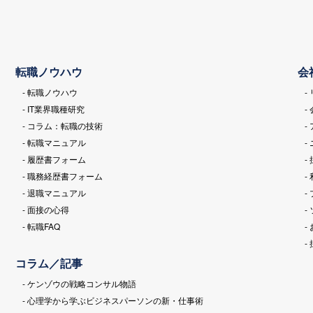
転職ノウハウ
会
- 転職ノウハウ
-
- IT業界職種研究
-
- コラム：転職の技術
-
- 転職マニュアル
-
- 履歴書フォーム
-
- 職務経歴書フォーム
-
- 退職マニュアル
-
- 面接の心得
-
- 転職FAQ
-
-
コラム／記事
- ケンゾウの戦略コンサル物語
- 心理学から学ぶビジネスパーソンの新・仕事術