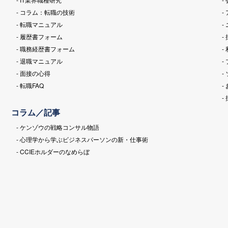
- コラム：転職の技術
-
- 転職マニュアル
-
- 履歴書フォーム
-
- 職務経歴書フォーム
-
- 退職マニュアル
-
- 面接の心得
-
- 転職FAQ
-
-
コラム／記事
- ケンゾウの戦略コンサル物語
- 心理学から学ぶビジネスパーソンの新・仕事術
- CCIEホルダーのなめらぼ