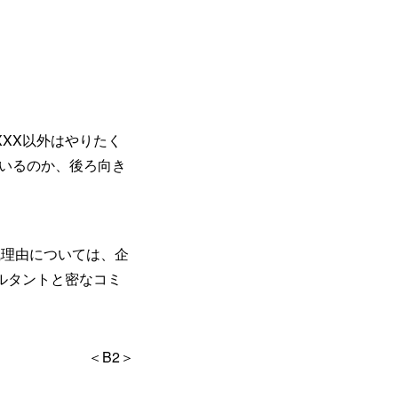
XXX以外はやりたく
ているのか、後ろ向き
職理由については、企
ルタントと密なコミ
＜B2＞