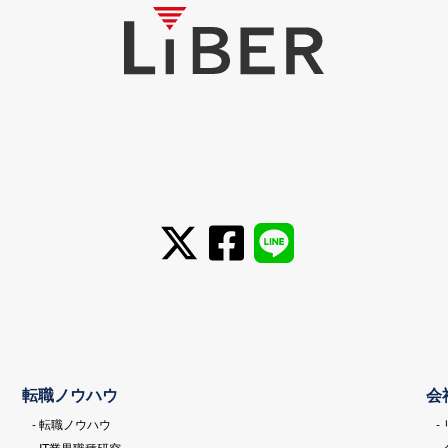
転職ノウハウ
会
- 転職ノウハウ
-
- IT業界職種研究
-