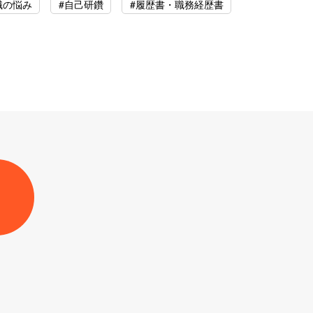
職の悩み
#自己研鑽
#履歴書・職務経歴書